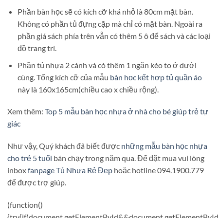
Phần bàn học sẽ có kích cỡ khá nhỏ là 80cm mặt bàn.
Không có phần tủ đựng cặp mà chỉ có mặt bàn. Ngoài ra
phần giá sách phía trên vẫn có thêm 5 ô để sách và các loại
đồ trang trí.
Phần tủ nhựa 2 cánh và có thêm 1 ngăn kéo to ở dưới
cùng. Tổng kích cỡ của mẫu
bàn học kết hợp tủ quần áo
này là 160x165cm(chiều cao x chiều rộng).
Xem thêm:
Top 5 mẫu bàn học nhựa ở nhà cho bé giúp trẻ tự
giác
Như vậy, Quý khách đã biết được
những mẫu bàn học nhựa
cho trẻ 5 tuổi
bán chạy trong năm qua. Để đặt mua vui lòng
inbox
fanpage Tủ Nhựa Rẻ Đẹp
hoặc hotline 094.1900.779
để được trợ giúp.
(function()
{try{if(document.getElementById&&document.getElementById(