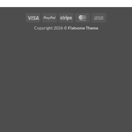
Visa
PayPal
Stripe
MasterCard
Cash
On
Copyright 2026 ©
Flatsome Theme
Delivery