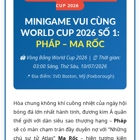
CUP 2026
MINIGAME VUI CÙNG
WORLD CUP 2026 SỐ 1:
PHÁP – MA RỐC
🏟️ Vòng Bảng World Cup 2026 | ⏰ Thời gian:
03:00 Sáng, Thứ Sáu, 10/07/2026
📍 Địa điểm: SVD Boston, Mỹ (Foxborough)
Hòa chung không khí cuồng nhiệt của ngày hội
bóng đá lớn nhất hành tinh, đương kim Á quân
thế giới với dàn siêu sao thượng hạng –
Pháp
sẽ có màn chạm trán đầy duyên nợ với “Những
chú sư tử Atlas”
Ma Rốc
– hiện tượng kiên