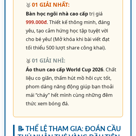
01 GIẢI NHẤT:
🥇
Bàn học ngôi nhà cao cấp
trị giá
999.000đ
. Thiết kế thông minh, đáng
yêu, tạo cảm hứng học tập tuyệt vời
cho bé yêu! (Mở khóa khi bài viết đạt
tối thiểu 500 lượt share công khai).
01 GIẢI NHÌ:
🥈
Áo thun cao cấp World Cup 2026
. Chất
liệu co giãn, thấm hút mồ hôi cực tốt,
phom dáng năng động giúp bạn thoải
mái “cháy” hết mình cùng những đêm
thức xem bóng đá.
📝 THỂ LỆ THAM GIA: ĐOÁN CẦU