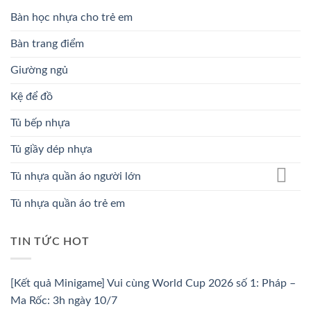
Bàn học nhựa cho trẻ em
Bàn trang điểm
Giường ngủ
Kệ để đồ
Tủ bếp nhựa
Tủ giầy dép nhựa
Tủ nhựa quần áo người lớn
Tủ nhựa quần áo trẻ em
TIN TỨC HOT
[Kết quả Minigame] Vui cùng World Cup 2026 số 1: Pháp –
Ma Rốc: 3h ngày 10/7