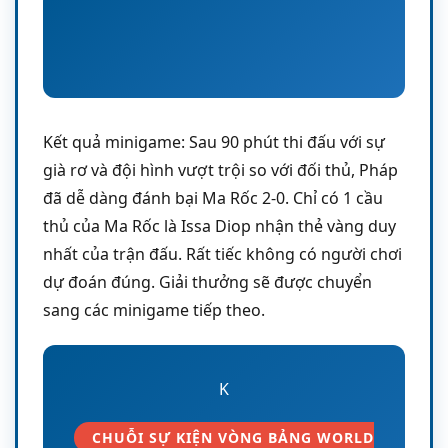
Kết quả minigame: Sau 90 phút thi đấu với sự
già rơ và đội hình vượt trội so với đối thủ, Pháp
đã dễ dàng đánh bại Ma Rốc 2-0. Chỉ có 1 cầu
thủ của Ma Rốc là Issa Diop nhận thẻ vàng duy
nhất của trận đấu. Rất tiếc không có người chơi
dự đoán đúng. Giải thưởng sẽ được chuyển
sang các minigame tiếp theo.
K
CHUỖI SỰ KIỆN VÒNG BẢNG WORLD