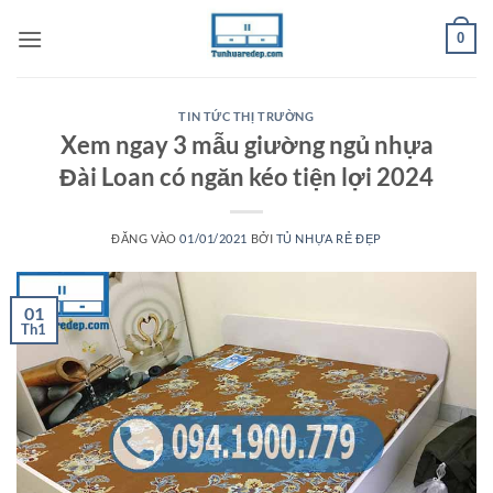
Bỏ
0
qua
nội
dung
TIN TỨC THỊ TRƯỜNG
Xem ngay 3 mẫu giường ngủ nhựa
Đài Loan có ngăn kéo tiện lợi 2024
ĐĂNG VÀO
01/01/2021
BỞI
TỦ NHỰA RẺ ĐẸP
01
Th1