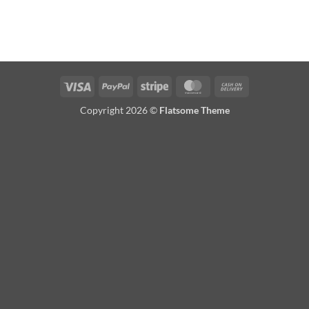
Visa
PayPal
Stripe
MasterCard
Cash
On
Copyright 2026 ©
Flatsome Theme
Delivery