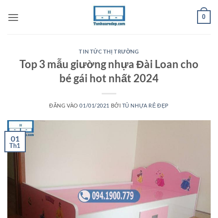
Bỏ
0
qua
nội
dung
TIN TỨC THỊ TRƯỜNG
Top 3 mẫu giường nhựa Đài Loan cho
bé gái hot nhất 2024
ĐĂNG VÀO
01/01/2021
BỞI
TỦ NHỰA RẺ ĐẸP
01
Th1