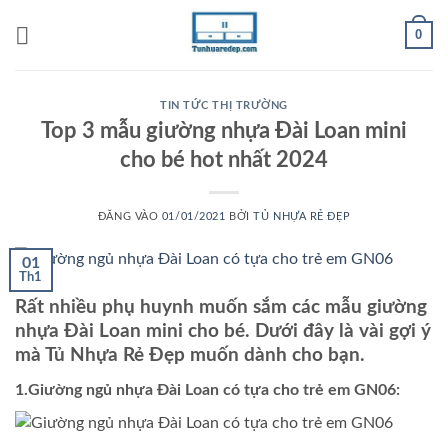
Bỏ
0
qua
nội
dung
TIN TỨC THỊ TRƯỜNG
Top 3 mẫu giường nhựa Đài Loan mini
cho bé hot nhất 2024
ĐĂNG VÀO
01/01/2021
BỞI
TỦ NHỰA RẺ ĐẸP
01
Th1
Rất nhiều phụ huynh muốn sắm các mẫu giường
nhựa Đài Loan mini cho bé. Dưới đây là vài gợi ý
mà Tủ Nhựa Rẻ Đẹp muốn dành cho bạn.
1.Giường ngủ nhựa Đài Loan có tựa cho trẻ em GN06: