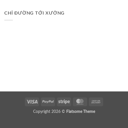
CHỈ ĐƯỜNG TỚI XƯỞNG
Visa
PayPal
Stripe
MasterCard
Cash
On
Copyright 2026 ©
Flatsome Theme
Delivery