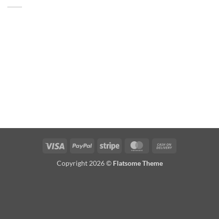
Visa
PayPal
Stripe
MasterCard
Cash
On
Copyright 2026 ©
Flatsome Theme
Delivery