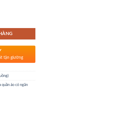
 HÀNG
Y
ặt tận giường
uồng)
a quần áo có ngăn