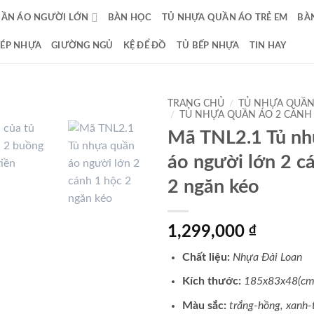
UẦN ÁO NGƯỜI LỚN
BÀN HỌC
TỦ NHỰA QUẦN ÁO TRẺ EM
BÀ
DÉP NHỰA
GIƯỜNG NGỦ
KỆ ĐỂ ĐỒ
TỦ BẾP NHỰA
TIN HAY
TRANG CHỦ
/
TỦ NHỰA QUẦN
/
TỦ NHỰA QUẦN ÁO 2 CÁNH
Mã TNL2.1 Tủ nh
áo người lớn 2 c
2 ngăn kéo
1,299,000
₫
Chất liệu:
Nhựa Đài Loan
Kích thước:
185x83x48(cm
Màu sắc:
trắng-hồng, xanh-