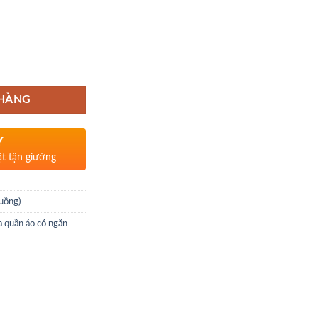
 HÀNG
Y
ặt tận giường
uồng)
a quần áo có ngăn