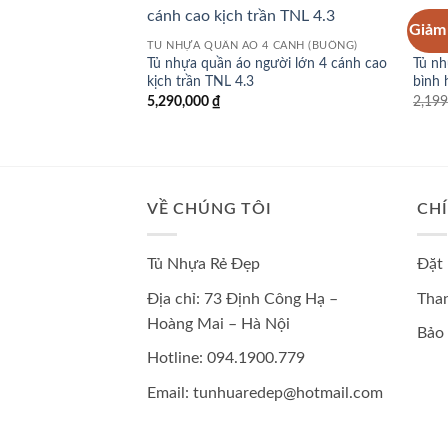
Giảm 
TỦ NHỰA QUẦN ÁO 4 CÁNH (BUỒNG)
TỦ N
Tủ nhựa quần áo người lớn 4 cánh cao
Tủ nh
kịch trần TNL 4.3
bình 
5,290,000
₫
2,19
VỀ CHÚNG TÔI
CH
Tủ Nhựa Rẻ Đẹp
Đặt
Địa chỉ: 73 Định Công Hạ –
Than
Hoàng Mai – Hà Nội
Bảo
Hotline: 094.1900.779
Email: tunhuaredep@hotmail.com