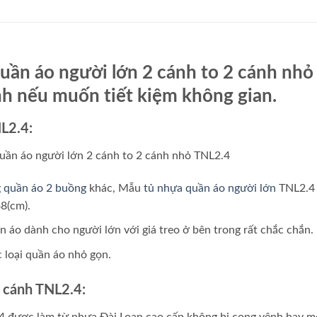
ần áo người lớn 2 cánh to 2 cánh nhỏ
nh nếu muốn tiết kiệm không gian.
NL2.4:
 quần áo 2 buồng
khác, Mẫu
tủ nhựa quần áo người lớn
TNL2.4 c
8(cm).
n áo dành cho người lớn với giá treo ở bên trong rất chắc chắn.
 loại quần áo nhỏ gọn.
2 cánh TNL2.4:
 được làm từ nhựa Đài Loan cao cấp không bị cong vênh hay mố