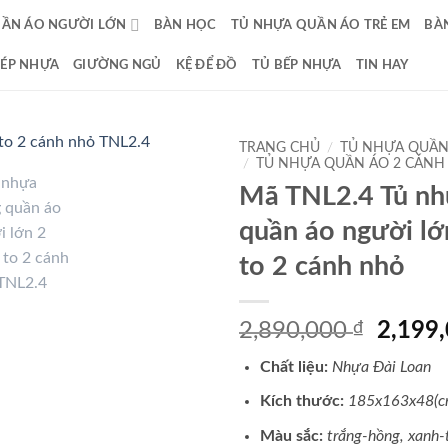
UẦN ÁO NGƯỜI LỚN
BÀN HỌC
TỦ NHỰA QUẦN ÁO TRẺ EM
BÀ
DÉP NHỰA
GIƯỜNG NGỦ
KỆ ĐỂ ĐỒ
TỦ BẾP NHỰA
TIN HAY
TRANG CHỦ
/
TỦ NHỰA QUẦN
/
TỦ NHỰA QUẦN ÁO 2 CÁNH
Mã TNL2.4 Tủ n
quần áo người lớ
to 2 cánh nhỏ
Giá
2,890,000
₫
2,199
gốc
Chất liệu:
Nhựa Đài Loan
là:
2,890,
Kích thước:
185x163x48(c
Màu sắc:
trắng-hồng, xanh-t