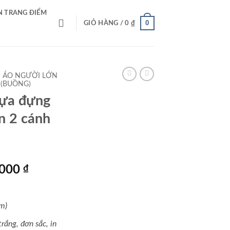
N TRANG ĐIỂM
0
GIỎ HÀNG /
0
₫
 ÁO NGƯỜI LỚN
 (BUỒNG)
hựa đựng
n 2 cánh
Giá
,000
₫
hiện
tại
000 ₫.
là:
m)
2,199,000 ₫.
rắng, đơn sắc, in