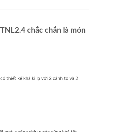
 TNL2.4 chắc chắn là món
ó thiết kế khá kì lạ với 2 cánh to và 2
i mọt, chống chịu nước cũng khá tốt.