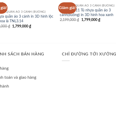
TỦ NHỰA QUẦN ÁO 3 CÁNH (BUỒNG)
giá!
Giảm giá!
Mã TNL3.11 Tủ nhựa quần áo 3
HỰA QUẦN ÁO 3 CÁNH (BUỒNG)
cánh(buồng) in 3D hình hoa xanh
ựa quần áo 3 cánh in 3D hình lộc
Giá
Giá
2,199,000
₫
1,799,000
₫
hoa lá TNL3.14
gốc
hiện
Giá
Giá
9,000
₫
1,799,000
₫
là:
tại
gốc
hiện
2,199,000 ₫.
là:
là:
tại
1,799,000
2,199,000 ₫.
là:
1,799,000 ₫.
ÍNH SÁCH BÁN HÀNG
CHỈ ĐƯỜNG TỚI XƯỞN
 hàng
h toán và giao hàng
 hành