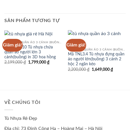
SẢN PHẨM TƯƠNG TỰ
TỦ NHỰA QUẦN ÁO 3 CÁNH (BUỒNG)
Giảm giá!
Giảm giá!
Mã TNL3.10 Tủ nhựa chứa
TỦ NHỰA QUẦN ÁO 3 CÁNH (BUỒNG)
quần áo người lớn 3
Mã TNL3.4 Tủ nhựa đựng quần
cánh(buồng) in 3D hoa hồng
áo người lớn(buồng) 3 cánh 2
Giá
Giá
2,199,000
₫
1,799,000
₫
hộc 2 ngăn kéo
gốc
hiện
Giá
Giá
2,200,000
₫
1,649,000
₫
là:
tại
gốc
hiện
2,199,000 ₫.
là:
là:
tại
1,799,000 ₫.
2,200,000 ₫.
là:
1,649,000
VỀ CHÚNG TÔI
Tủ Nhựa Rẻ Đẹp
Địa chỉ: 73 Định Công Hạ – Hoàng Mai – Hà Nội