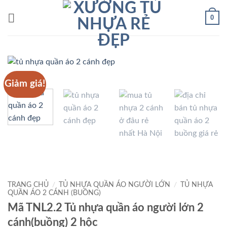
Bỏ
0
qua
nội
dung
Giảm giá!
TRANG CHỦ
/
TỦ NHỰA QUẦN ÁO NGƯỜI LỚN
/
TỦ NHỰA
QUẦN ÁO 2 CÁNH (BUỒNG)
Mã TNL2.2 Tủ nhựa quần áo người lớn 2
cánh(buồng) 2 hộc