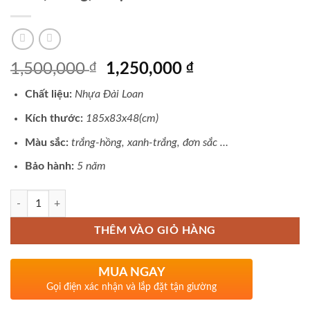
Giá
Giá
1,500,000
₫
1,250,000
₫
gốc
hiện
Chất liệu:
Nhựa Đài Loan
là:
tại
1,500,000 ₫.
là:
Kích thước:
185x83x48(cm)
1,250,000 ₫.
Màu sắc:
trắng-hồng, xanh-trắng, đơn sắc …
Bảo hành:
5 năm
Số lượng
THÊM VÀO GIỎ HÀNG
MUA NGAY
Gọi điện xác nhận và lắp đặt tận giường