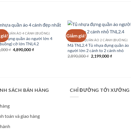
ỰA QUẦN ÁO 4 CÁNH (BUỒNG)
giá!
Giảm giá!
ựa đựng quần áo người lớn 4
TỦ NHỰA QUẦN ÁO 2 CÁNH (BUỒNG)
buồng) cỡ lớn TNL4.2
Mã TNL2.4 Tủ nhựa đựng quần áo
Giá
Giá
0,000
₫
4,890,000
₫
người lớn 2 cánh to 2 cánh nhỏ
gốc
hiện
Giá
Giá
2,890,000
₫
2,199,000
₫
là:
tại
gốc
hiện
6,190,000 ₫.
là:
là:
tại
4,890,000 ₫.
2,890,000 ₫.
là:
2,199,000 
ÍNH SÁCH BÁN HÀNG
CHỈ ĐƯỜNG TỚI XƯỞNG
 hàng
h toán và giao hàng
 hành