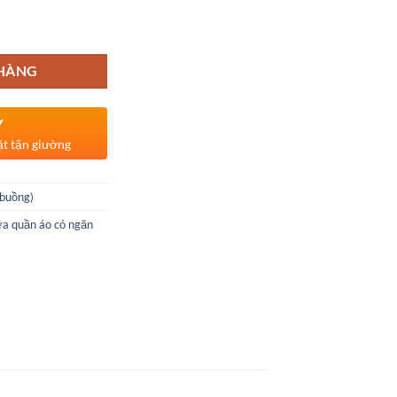
 HÀNG
Y
ặt tận giường
(buồng)
ựa quần áo có ngăn