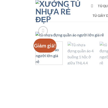
Bỏ
TỦ QU
qua
nội
TỦ GIẦY 
dung
Giảm giá!