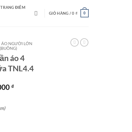
 TRANG ĐIỂM
0
GIỎ HÀNG /
0
₫
 ÁO NGƯỜI LỚN
(BUỒNG)
ần áo 4
ữa TNL4.4
Giá
,000
₫
hiện
tại
000 ₫.
là:
cm)
2,999,000 ₫.