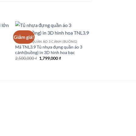
Giảm giá!
Giảm giá!
TỦ NHỰA QUẦN ÁO 3 CÁNH (BUỒNG)
Mã TNL3.9 Tủ nhựa đựng quần áo 3
TỦ NHỰA QUẦN ÁO 4 C
cánh(buồng) in 3D hình hoa bạc
Tủ nhựa đựng quần á
Giá
Giá
2,500,000
₫
1,799,000
₫
lớn in 3D hình lục b
gốc
hiện
Giá
2,990,000
₫
2,499,0
là:
tại
gốc
2,500,000 ₫.
là:
là:
₫.
1,799,000 ₫.
2,990,00