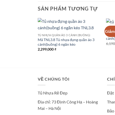
SẢN PHẨM TƯƠNG TỰ
TỦ NH
Giảm 
Tủ nh
TỦ NHỰA QUẦN ÁO 3 CÁNH (BUỒNG)
cánh(
Mã TNL3.8 Tủ nhựa đựng quần áo 3
6,19
cánh(buồng) 6 ngăn kéo
2,299,000
₫
VỀ CHÚNG TÔI
CH
Tủ Nhựa Rẻ Đẹp
Đặt
Địa chỉ: 73 Định Công Hạ – Hoàng
Than
Mai – Hà Nội
Bảo