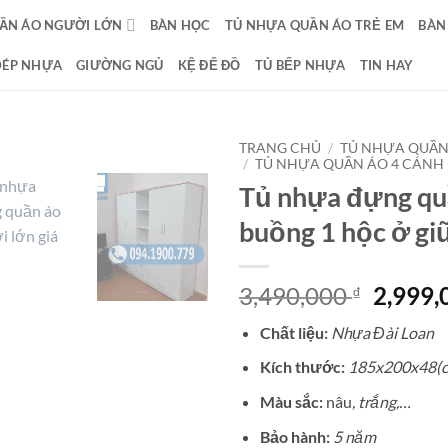
ẦN ÁO NGƯỜI LỚN
BÀN HỌC
TỦ NHỰA QUẦN ÁO TRẺ EM
BÀN
DÉP NHỰA
GIƯỜNG NGỦ
KỆ ĐỂ ĐỒ
TỦ BẾP NHỰA
TIN HAY
TRANG CHỦ
/
TỦ NHỰA QUẦN
/
TỦ NHỰA QUẦN ÁO 4 CÁNH 
Tủ nhựa đựng qu
buồng 1 hộc ở gi
Giá
3,490,000
2,999
₫
gốc
Chất liệu:
Nhựa Đài Loan
là:
3,490,
Kích thước:
185x200x48(
Màu sắc:
nâu
, trắng,…
Bảo hành:
5 năm