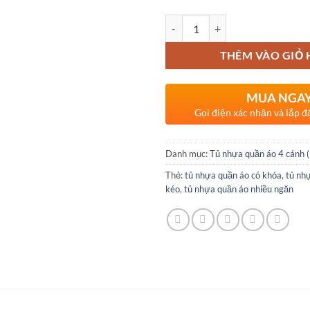
Số lượng
THÊM VÀO GIỎ
MUA NGA
Gọi điện xác nhận và lắp đ
Danh mục:
Tủ nhựa quần áo 4 cánh 
Thẻ:
tủ nhựa quần áo có khóa
,
tủ nh
kéo
,
tủ nhựa quần áo nhiều ngăn