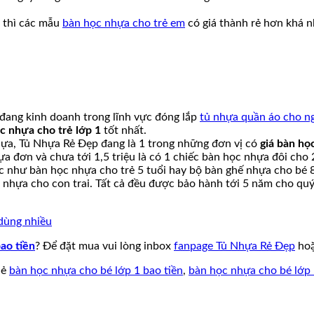
c thì các mẫu
bàn học nhựa cho trẻ em
có giá thành rẻ hơn khá n
 đang kinh doanh trong lĩnh vực đóng lắp
tủ nhựa quần áo cho n
c nhựa cho trẻ lớp 1
tốt nhất.
hựa, Tủ Nhựa Rẻ Đẹp đang là 1 trong những đơn vị có
giá bàn họ
a đơn và chưa tới 1,5 triệu là có 1 chiếc bàn học nhựa đôi cho 2
c như bàn học nhựa cho trẻ 5 tuổi hay bộ bàn ghế nhựa cho bé 8
 nhựa cho con trai. Tất cả đều được bảo hành tới 5 năm cho qu
dùng nhiều
ao tiền
? Để đặt mua vui lòng inbox
fanpage Tủ Nhựa Rẻ Đẹp
hoặ
hẻ
bàn học nhựa cho bé lớp 1 bao tiền
,
bàn học nhựa cho bé lớp 1