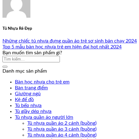
Tủ Nhựa Rẻ Đẹp
Những chiếc tủ nhựa đựng quần áo trẻ sơ sinh bán chạy 2024
Top 5 mẫu bàn học nhựa trẻ em hiện đại hot nhất 2024
Bạn muốn tìm sản phẩm gì?
Danh mục sản phẩm
Bàn học nhựa cho trẻ em
Bàn trang điểm
Giường ngủ
Kệ để đồ
Tủ bếp nhựa
Tủ giầy dép nhựa
Tủ nhựa quần áo người lớn
Tủ nhựa quần áo 2 cánh (buồng)
Tủ nhựa quần áo 3 cánh (buồng)
Tủ nhựa quần áo 4 cánh (buồng)