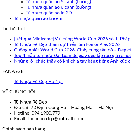
Tủ nhựa quần áo 5 cánh (buồng)
Tủ nhựa quần áo 6 cánh (buồng)
Tủ nhựa quần áo in 3D
Tủ nhựa quần áo trẻ em
Tin tức hot
[Kết quả Minigame] Vui cùng World Cup 2026 số 1: Pháp
Tủ Nhựa Rẻ Đẹp tham dự triển lãm Hanoi Plas 2026
Cuồng nhiệt World Cup 2026: Cháy cùng sân cỏ – Đẹp c
Top 4 mẫu tủ nhựa Đài Loan để giầy dép lắp ráp giá rẻ ho
Những lời chúc thầy cô khi chia tay bằng tiếng Anh xúc
FANPAGE
Tủ Nhựa Rẻ Đẹp Hà Nội
VỀ CHÚNG TÔI
Tủ Nhựa Rẻ Đẹp
Địa chỉ: 73 Định Công Hạ – Hoàng Mai – Hà Nội
Hotline: 094.1900.779
Email: tunhuaredep@hotmail.com
Chính sách bán hàng