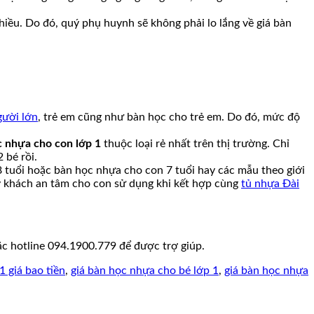
hiều. Do đó, quý phụ huynh sẽ không phải lo lắng về giá bàn
gười lớn
, trẻ em cũng như bàn học cho trẻ em. Do đó, mức độ
c nhựa cho con lớp 1
thuộc loại rẻ nhất trên thị trường. Chỉ
 bé rồi.
 tuổi hoặc bàn học nhựa cho con 7 tuổi hay các mẫu theo giới
ý khách an tâm cho con sử dụng khi kết hợp cùng
tủ nhựa Đài
c hotline 094.1900.779 để được trợ giúp.
 giá bao tiền
,
giá bàn học nhựa cho bé lớp 1
,
giá bàn học nhựa