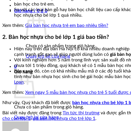
bàn học cho trẻ em.
So với các loại bàn gỗ hay bàn học chất liệu cao cấp khá
Giỏ hàng /
0
₫
0
học nhựa cho bé lớp 1 quá nhiều.
Xem thêm:
Giá bàn học nhựa trẻ em bao nhiêu tiền?
2. Bàn học nhựa cho bé lớp 1 giá bao tiền?
Chưa có sản phẩm trong giỏ hàng.
Hiện nay trên địa bàn Hà Nội có khá nhiều doanh nghiệp
cạnh tranh gắt gao sẽ giúp người dùng luôn có
giá bàn họ
Quay trở lại cửa hàng
Với kinh nghiệm hơn 5 năm trong lĩnh vực sản xuất đồ n
chưa tới 1 triệu đồng, quý khách sẽ có 1 mẫu bàn học nhự
0
Bên cạnh đó, còn có khá nhiều mẫu mã ở các độ tuổi khá
Giỏ hàng
tính như bàn nhựa học sinh cho bé gái hoặc mẫu bàn học
Loan
.
Xem thêm:
Xem ngay 5 mẫu bàn học nhựa cho trẻ 5 tuổi được 
Như vậy, Quý khách đã biết được
bàn học nhựa cho bé lớp 1 b
Chưa có sản phẩm trong giỏ hàng.
Bài viết này được đăng trong
Tin tức thị trường
và được gắn t
Quay trở lại cửa hàng
cho con lớp 1
,
giá bàn học nhựa cho trẻ lớp 1
.