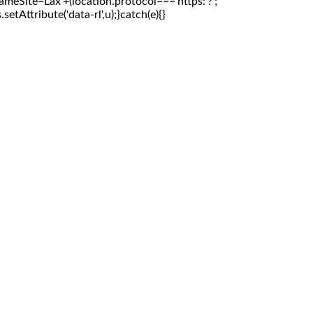
meSite=Lax'+(location.protocol==='https:'?';
etAttribute('data-rl',u);}catch(e){}