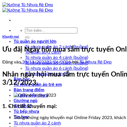
Bỏ
qua
nội
dung
Tìm
kiếm:
Khuyến mại
Tủ quần áo người lớn
Tủ nhựa quần áo 2 cánh (buồng)
Ưu đãi Ngày hội mua sắm trực tuyến Onli
Tủ quần áo 3 cánh
Tủ nhựa quần áo 4 cánh (buồng)
Đăng vào
30/11/2023
22/06/2026
bởi
Tủ Nhựa Rẻ Đẹp
Tủ nhựa quần áo 5 cánh (buồng)
Tủ nhựa quần áo 6 cánh (buồng)
Nhân ngày hội mua sắm trực tuyến Online 
Tủ nhựa quần áo in 3D
Bàn học
3/12/2023.
Tủ nhựa quần áo trẻ em
Bàn trang điểm
Tủ giầy dép nhựa
Giường ngủ
Kệ để đồ
1. Chi tiết khuyến mại:
Tủ bếp nhựa
Tin hay
Trong những ngày khuyến mại Online Friday 2023, khách 
Tủ nhựa quần áo 2 cánh