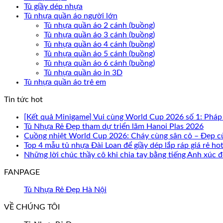
Tủ giầy dép nhựa
Tủ nhựa quần áo người lớn
Tủ nhựa quần áo 2 cánh (buồng)
Tủ nhựa quần áo 3 cánh (buồng)
Tủ nhựa quần áo 4 cánh (buồng)
Tủ nhựa quần áo 5 cánh (buồng)
Tủ nhựa quần áo 6 cánh (buồng)
Tủ nhựa quần áo in 3D
Tủ nhựa quần áo trẻ em
Tin tức hot
[Kết quả Minigame] Vui cùng World Cup 2026 số 1: Pháp
Tủ Nhựa Rẻ Đẹp tham dự triển lãm Hanoi Plas 2026
Cuồng nhiệt World Cup 2026: Cháy cùng sân cỏ – Đẹp c
Top 4 mẫu tủ nhựa Đài Loan để giầy dép lắp ráp giá rẻ ho
Những lời chúc thầy cô khi chia tay bằng tiếng Anh xúc
FANPAGE
Tủ Nhựa Rẻ Đẹp Hà Nội
VỀ CHÚNG TÔI