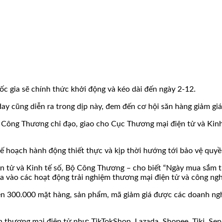
c gia sẽ chính thức khởi động và kéo dài đến ngày 2-12.
y cũng diễn ra trong dịp này, đem đến cơ hội săn hàng giảm giá 
ộ Công Thương chỉ đạo, giao cho Cục Thương mại điện tử và Kin
 hoạch hành động thiết thực và kịp thời hướng tới bảo vệ quyền
ử và Kinh tế số, Bộ Công Thương – cho biết “Ngày mua sắm trự
a vào các hoạt động trải nghiệm thương mại điện tử và công ngh
ên 300.000 mặt hàng, sản phẩm, mã giảm giá được các doanh nghi
àn thương mại điện tử như: TikTokShop, Lazada, Shopee, Tiki, 