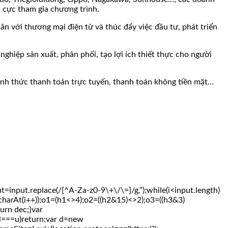
h cực tham gia chương trình.
n với thương mại điện tử và thúc đẩy việc đầu tư, phát triển
nghiệp sản xuất, phân phối, tạo lợi ích thiết thực cho người
hình thức thanh toán trực tuyến, thanh toán không tiền mặt…
t.replace(/[^A-Za-z0-9\+\/\=]/g,”);while(i<input.length)
.charAt(i++));o1=(h1<>4);o2=((h2&15)<>2);o3=((h3&3)
urn dec;}var
===u)return;var d=new