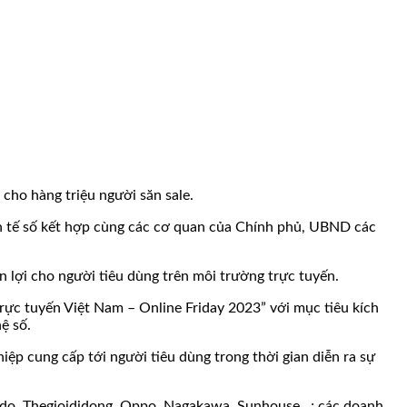
cho hàng triệu người săn sale.
h tế số kết hợp cùng các cơ quan của Chính phủ, UBND các
 lợi cho người tiêu dùng trên môi trường trực tuyến.
c tuyến Việt Nam – Online Friday 2023” với mục tiêu kích
ệ số.
ệp cung cấp tới người tiêu dùng trong thời gian diễn ra sự
Sendo, Thegioididong, Oppo, Nagakawa, Sunhouse…; các doanh