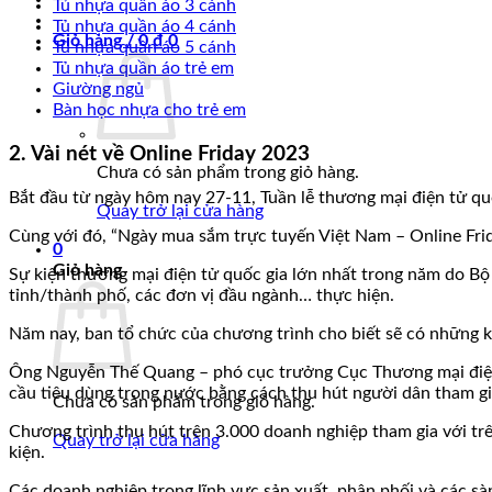
Tủ nhựa quần áo 3 cánh
Tủ nhựa quần áo 4 cánh
Giỏ hàng /
0
₫
0
Tủ nhựa quần áo 5 cánh
Tủ nhựa quần áo trẻ em
Giường ngủ
Bàn học nhựa cho trẻ em
2. Vài nét về Online Friday 2023
Chưa có sản phẩm trong giỏ hàng.
Bắt đầu từ ngày hôm nay 27-11, Tuần lễ thương mại điện tử quố
Quay trở lại cửa hàng
Cùng với đó, “Ngày mua sắm trực tuyến Việt Nam – Online Frida
0
Giỏ hàng
Sự kiện thương mại điện tử quốc gia lớn nhất trong năm do B
tỉnh/thành phố, các đơn vị đầu ngành… thực hiện.
Năm nay, ban tổ chức của chương trình cho biết sẽ có những kế
Ông Nguyễn Thế Quang – phó cục trưởng Cục Thương mại điện t
cầu tiêu dùng trong nước bằng cách thu hút người dân tham gi
Chưa có sản phẩm trong giỏ hàng.
Chương trình thu hút trên 3.000 doanh nghiệp tham gia với tr
Quay trở lại cửa hàng
kiện.
Các doanh nghiệp trong lĩnh vực sản xuất, phân phối và các s