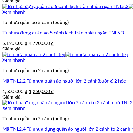
Giảm giá!
Xem nhanh
Tủ nhựa quần áo 5 cánh (buồng)
Tủ nhựa đựng quần áo 5 cánh kịch trần nhiều ngăn TNL5.3
Giá
Giá
5,190,000
₫
4,790,000
₫
gốc
hiện
Giảm giá!
là:
tại
5,190,000 ₫.
là:
Xem nhanh
4,790,000 ₫.
Tủ nhựa quần áo 2 cánh (buồng)
Mã TNL2.2 Tủ nhựa quần áo người lớn 2 cánh(buồng) 2 hộc
Giá
Giá
1,500,000
₫
1,250,000
₫
gốc
hiện
Giảm giá!
là:
tại
1,500,000 ₫.
là:
Xem nhanh
1,250,000 ₫.
Tủ nhựa quần áo 2 cánh (buồng)
Mã TNL2.4 Tủ nhựa đựng quần áo người lớn 2 cánh to 2 cánh 