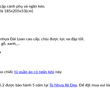
 cặp cánh phụ và ngăn kéo.
là 185x205x53(cm)
nhựa Đài Loan cao cấp, chịu được lực va đập tốt.
 gỗ, xanh,…
?
cho chiếc
tủ quần áo có ngăn kéo
này.
5.2 được bảo hành 5 năm tại
Tủ Nhựa Rẻ Đẹp
. Để đặt mua vui l