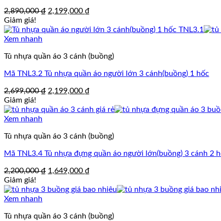
Giá
Giá
2,890,000
₫
2,199,000
₫
gốc
hiện
Giảm giá!
là:
tại
2,890,000 ₫.
là:
Xem nhanh
2,199,000 ₫.
Tủ nhựa quần áo 3 cánh (buồng)
Mã TNL3.2 Tủ nhựa quần áo người lớn 3 cánh(buồng) 1 hốc
Giá
Giá
2,699,000
₫
2,199,000
₫
gốc
hiện
Giảm giá!
là:
tại
2,699,000 ₫.
là:
Xem nhanh
2,199,000 ₫.
Tủ nhựa quần áo 3 cánh (buồng)
Mã TNL3.4 Tủ nhựa đựng quần áo người lớn(buồng) 3 cánh 2 h
Giá
Giá
2,200,000
₫
1,649,000
₫
gốc
hiện
Giảm giá!
là:
tại
2,200,000 ₫.
là:
Xem nhanh
1,649,000 ₫.
Tủ nhựa quần áo 3 cánh (buồng)