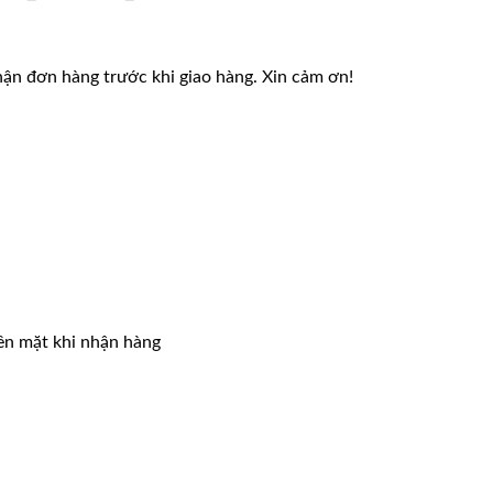
gốc
hiện
là:
tại
4,000,000 ₫.
là:
2,999,000 ₫.
nhận đơn hàng trước khi giao hàng. Xin cảm ơn!
iền mặt khi nhận hàng