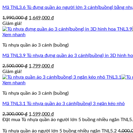
Mã TNL3.6 Tủ đựng quần áo người lớn 3 cánh(buồng) bằng nh
Giá
Giá
1,990,000
₫
1,649,000
₫
gốc
hiện
Giảm giá!
là:
tại
1,990,000 ₫.
là:
Xem nhanh
1,649,000 ₫.
Tủ nhựa quần áo 3 cánh (buồng)
Mã TNL3.9 Tủ nhựa đựng quần áo 3 cánh(buồng) in 3D hình ho
Giá
Giá
2,500,000
₫
1,799,000
₫
gốc
hiện
Giảm giá!
là:
tại
2,500,000 ₫.
là:
Xem nhanh
1,799,000 ₫.
Tủ nhựa quần áo 3 cánh (buồng)
Mã TNL3.1 Tủ nhựa quần áo 3 cánh(buồng) 3 ngăn kéo nhỏ
Giá
Giá
2,300,000
₫
1,599,000
₫
gốc
hiện
Đặt mua Tủ nhựa quần áo người lớn 5 buồng nhiều ngăn TNL5
là:
tại
2,300,000 ₫.
là:
Tủ nhựa quần áo người lớn 5 buồng nhiều ngăn TNL5.2
4,000,