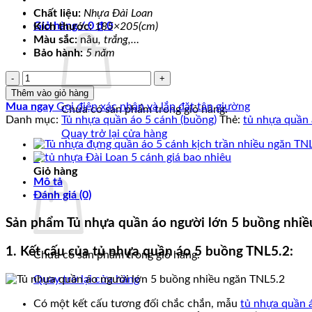
gốc
hiện
Chất liệu:
Nhựa Đài Loan
là:
tại
Giỏ hàng /
0
₫
0
Kích thước:
185×205(cm)
4,000,000 ₫.
là:
Màu sắc:
nâu
, trắng,…
2,999,000 ₫.
Bảo hành:
5 năm
Số
lượng
Thêm vào giỏ hàng
Mua ngay
Gọi điện xác nhận và lắp đặt tận giường
Chưa có sản phẩm trong giỏ hàng.
Danh mục:
Tủ nhựa quần áo 5 cánh (buồng)
Thẻ:
tủ nhựa quần 
Quay trở lại cửa hàng
0
Giỏ hàng
Mô tả
Đánh giá (0)
Sản phẩm Tủ nhựa quần áo người lớn 5 buồng nhiều 
1. Kết cấu của tủ nhựa quần áo 5 buồng TNL5.2:
Chưa có sản phẩm trong giỏ hàng.
Quay trở lại cửa hàng
Có một kết cấu tương đối chắc chắn, mẫu
tủ nhựa quần 