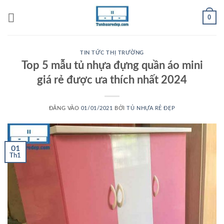
Bỏ
0
qua
nội
dung
TIN TỨC THỊ TRƯỜNG
Top 5 mẫu tủ nhựa đựng quần áo mini
giá rẻ được ưa thích nhất 2024
ĐĂNG VÀO
01/01/2021
BỞI
TỦ NHỰA RẺ ĐẸP
01
Th1