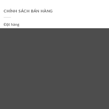
CHÍNH SÁCH BÁN HÀNG
Đặt hàng
Thanh toán và giao hàng
Bảo hành
CHỈ ĐƯỜNG TỚI XƯỞNG