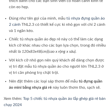
thích dành cho các bạn sinh viên có hoàn cảnh kinh tế
còn eo hẹp.
Đúng như tên gọi của mình, mẫu
tủ nhựa đựng quần áo
2 cánh
TNL2.3 có thiết kế cực kì nhỏ gọn với chỉ 2 cánh
và 1 ngăn kéo.
Chiếc tủ nhựa quần áo đẹp rẻ này có thể làm các dạng
kích cỡ khác nhau cho các bạn lựa chọn, trong đó nhiều
nhất là
120x83x48(cm)(cao x rộng x sâu).
Với kích cỡ nhỏ gọn nên quý khách dễ dàng chọn được
vị trí đặt mẫu tủ nhựa quần áo cho người lớn TNL2.3 ở
vị trí căn phòng trọ chật trội.
Nên đặt thêm các loại sáp thơm để mẫu
tủ đựng quần
áo mini bằng nhựa giá rẻ
này luôn thơm tho, sạch sẽ.
Xem thêm:
Top 5 chiếc tủ nhựa quần áo lắp ghép giá rẻ bán
chạy 2024