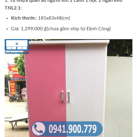
1. Tủ nhựa quần áo người lớn 2 cánh 1 hộc 2 ngăn kéo
TNL2.1:
Kích thước:
185x83x48(cm)
Giá: 1,299,000 ₫(chưa gồm ship từ Định Công)