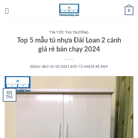
Bỏ
0
qua
nội
dung
TIN TỨC THỊ TRƯỜNG
Top 5 mẫu tủ nhựa Đài Loan 2 cánh
giá rẻ bán chạy 2024
ĐĂNG VÀO
01/01/2021
BỞI
TỦ NHỰA RẺ ĐẸP
01
Th1