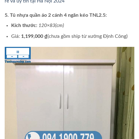
rẻ và uy tín tại Hà Nội 2024
5. Tủ nhựa quần áo 2 cánh 4 ngăn kéo TNL2.5:
Kích thước:
120×83(cm)
Giá:
1,199,000 ₫
(chưa gồm ship từ xưởng Định Công)