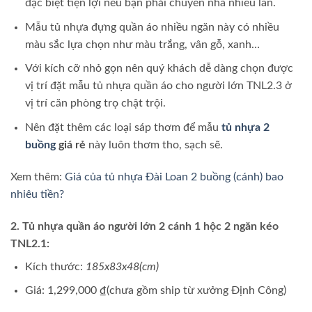
đặc biệt tiện lợi nếu bạn phải chuyển nhà nhiều lần.
Mẫu tủ nhựa đựng quần áo nhiều ngăn này có nhiều
màu sắc lựa chọn như màu trắng, vân gỗ, xanh…
Với kích cỡ nhỏ gọn nên quý khách dễ dàng chọn được
vị trí đặt mẫu tủ nhựa quần áo cho người lớn TNL2.3 ở
vị trí căn phòng trọ chật trội.
Nên đặt thêm các loại sáp thơm để mẫu
tủ nhựa 2
buồng
giá rẻ
này luôn thơm tho, sạch sẽ.
Xem thêm:
Giá của tủ nhựa Đài Loan 2 buồng (cánh) bao
nhiêu tiền?
2. Tủ nhựa quần áo người lớn 2 cánh 1 hộc 2 ngăn kéo
TNL2.1:
Kích thước:
185x83x48(cm)
Giá: 1,299,000 ₫(chưa gồm ship từ xưởng Định Công)