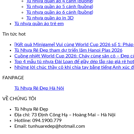
Tủ nhựa quần áo 4 cánh (buồng)
Tủ nhựa quần áo 5 cánh (buồng)
Tủ nhựa quần áo 6 cánh (buồng)
Tủ nhựa quần áo in 3D
Tủ nhựa quần áo trẻ em
Tin tức hot
[Kết quả Minigame] Vui cùng World Cup 2026 số 1: Pháp
Tủ Nhựa Rẻ Đẹp tham dự triển lãm Hanoi Plas 2026
Cuồng nhiệt World Cup 2026: Cháy cùng sân cỏ – Đẹp c
Top 4 mẫu tủ nhựa Đài Loan để giầy dép lắp ráp giá rẻ ho
Những lời chúc thầy cô khi chia tay bằng tiếng Anh xúc
FANPAGE
Tủ Nhựa Rẻ Đẹp Hà Nội
VỀ CHÚNG TÔI
Tủ Nhựa Rẻ Đẹp
Địa chỉ: 73 Định Công Hạ – Hoàng Mai – Hà Nội
Hotline: 094.1900.779
Email: tunhuaredep@hotmail.com