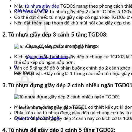
Mẫu
tủ nhựa giầy dép
TGD06 mang theo phong cách thiết 
Giỏ hàng /
0
₫
0
Kích cỡ của mẫu tủ nhựa giầy dép 2 cánh TGD06 là 120x
Có thể đặt chiếc tủ nhựa giầy dép có ngăn kéo TGD06 ở v
Nên đặt thêm sáp thơm để khử mùi hôi của giầy dép cho 
2. Tủ nhựa giầy dép 3 cánh 5 tầng TGD03:
Chưa có sản phẩm trong giỏ hàng.
Quay trở lại cửa hàng
Kích cỡ của mẫu tủ nhựa giầy dép ở chung cư TGD03 là 115
thể sắp xếp đồ ngăn nắp hơn.
0
Vẫn có 5 tầng để đồ ở phần buồng chính do 2 cánh ghép lạ
Giỏ hàng
loại đồ lặt vặt. Đây cũng là 1 trong các mẫu tủ nhựa gi
3. Tủ nhựa đựng giầy dép 2 cánh nhiều ngăn TGD01
Mẫu tủ nhựa đựng giầy dép TGD01 có thiết kế cực kì đơn g
Chưa có sản phẩm trong giỏ hàng.
Phía trên của tủ nhựa đựng giầy dép tại chung cư này là c
Quay trở lại cửa hàng
Mẫu tủ nhựa đựng giầy dép 2 cánh này có kích cỡ là 10
4. Tủ nhựa để giầy dép 2 cánh 5 tầng TGD02: