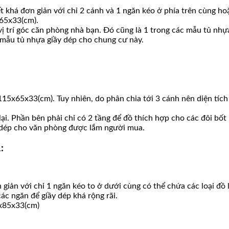
khá đơn giản với chỉ 2 cánh và 1 ngăn kéo ở phía trên cùng ho
65x33(cm).
ị trí góc căn phòng nhà bạn. Đó cũng là 1 trong các mẫu tủ nhựa
mẫu tủ nhựa giầy dép cho chung cư này.
x65x33(cm). Tuy nhiên, do phân chia tới 3 cánh nên diện tích c
i. Phần bên phải chỉ có 2 tầng để đồ thích hợp cho các đôi bốt 
ầy dép cho văn phòng được lắm người mua.
:
iản với chỉ 1 ngăn kéo to ở dưới cùng có thể chứa các loại đồ l
ác ngăn để giầy dép khá rộng rãi.
0x85x33(cm)