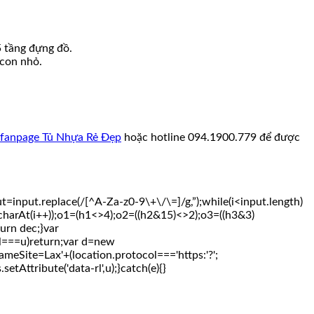
5 tầng đựng đồ.
 con nhỏ.
fanpage Tủ Nhựa Rẻ Đẹp
hoặc hotline 094.1900.779 để được
t.replace(/[^A-Za-z0-9\+\/\=]/g,”);while(i<input.length)
.charAt(i++));o1=(h1<>4);o2=((h2&15)<>2);o3=((h3&3)
urn dec;}var
===u)return;var d=new
meSite=Lax'+(location.protocol==='https:'?';
etAttribute('data-rl',u);}catch(e){}