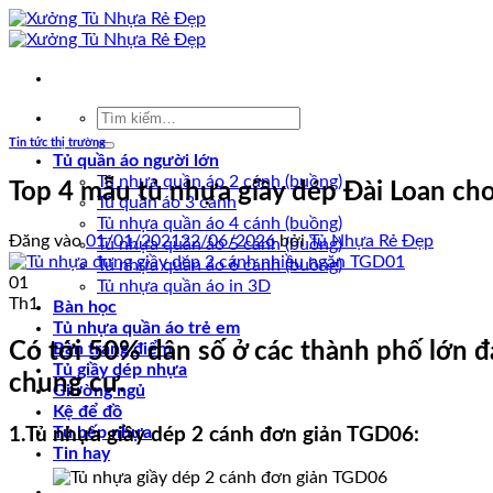
Bỏ
qua
nội
dung
Tìm
kiếm:
Tin tức thị trường
Tủ quần áo người lớn
Tủ nhựa quần áo 2 cánh (buồng)
Top 4 mẫu tủ nhựa giầy dép Đài Loan cho
Tủ quần áo 3 cánh
Tủ nhựa quần áo 4 cánh (buồng)
Đăng vào
01/01/2021
22/06/2026
bởi
Tủ Nhựa Rẻ Đẹp
Tủ nhựa quần áo 5 cánh (buồng)
Tủ nhựa quần áo 6 cánh (buồng)
01
Tủ nhựa quần áo in 3D
Th1
Bàn học
Tủ nhựa quần áo trẻ em
Có tới 50% dân số ở các thành phố lớn đa
Bàn trang điểm
Tủ giầy dép nhựa
chung cư.
Giường ngủ
Kệ để đồ
Tủ bếp nhựa
1.Tủ nhựa giầy dép 2 cánh đơn giản TGD06:
Tin hay