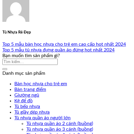
Tủ Nhựa Rẻ Đẹp
Top 5 mẫu bàn học nhựa cho trẻ em cao cấp hot nhất 2024
Top 5 mẫu tủ nhựa đựng quần áo đứng hot nhất 2024
Bạn muốn tìm sản phẩm gì?
Danh mục sản phẩm
Bàn học nhựa cho trẻ em
Bàn trang điểm
Giường ngủ
Kệ để đồ
Tủ bếp nhựa
Tủ giầy dép nhựa
Tủ nhựa quần áo người lớn
Tủ nhựa quần áo 2 cánh (buồng)
Tủ nhựa quần áo 3 cánh (buồng)