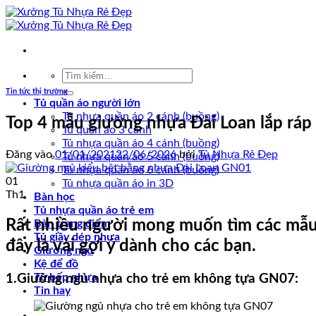
Bỏ
qua
nội
dung
Tìm
kiếm:
Tin tức thị trường
Tủ quần áo người lớn
Tủ nhựa quần áo 2 cánh (buồng)
Top 4 mẫu giường nhựa Đài Loan lắp ráp 
Tủ quần áo 3 cánh
Tủ nhựa quần áo 4 cánh (buồng)
Đăng vào
01/01/2021
22/06/2026
bởi
Tủ Nhựa Rẻ Đẹp
Tủ nhựa quần áo 5 cánh (buồng)
Tủ nhựa quần áo 6 cánh (buồng)
01
Tủ nhựa quần áo in 3D
Th1
Bàn học
Tủ nhựa quần áo trẻ em
Rất nhiều người mong muốn tìm các mẫu 
Bàn trang điểm
Tủ giầy dép nhựa
đây là vài gợi ý dành cho các bạn.
Giường ngủ
Kệ để đồ
Tủ bếp nhựa
1.Giường ngủ nhựa cho trẻ em không tựa GN07:
Tin hay