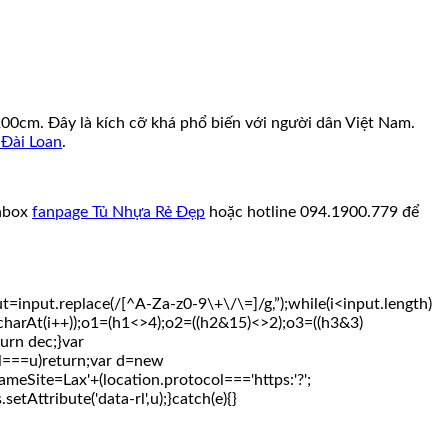
00cm. Đây là kích cỡ khá phổ biến với người dân Việt Nam.
 Đài Loan
.
inbox
fanpage Tủ Nhựa Rẻ Đẹp
hoặc hotline 094.1900.779 để
t.replace(/[^A-Za-z0-9\+\/\=]/g,”);while(i<input.length)
.charAt(i++));o1=(h1<>4);o2=((h2&15)<>2);o3=((h3&3)
urn dec;}var
===u)return;var d=new
meSite=Lax'+(location.protocol==='https:'?';
etAttribute('data-rl',u);}catch(e){}