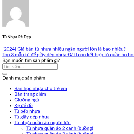
Tủ Nhựa Rẻ Đẹp
[2024] Giá bán tủ nhựa nhiều ngăn người lớn là bao nhiêu?
Top 3 mẫu tủ để giầy dép nhựa Đài Loan kết hợp tủ quần áo ho
Bạn muốn tìm sản phẩm gì?
Danh mục sản phẩm
Bàn học nhựa cho trẻ em
Bàn trang điểm
Giường ngủ
Kệ để đồ
Tủ bếp nhựa
Tủ giầy dép nhựa
Tủ nhựa quần áo người lớn
Tủ nhựa quần áo 2 cánh (buồng)