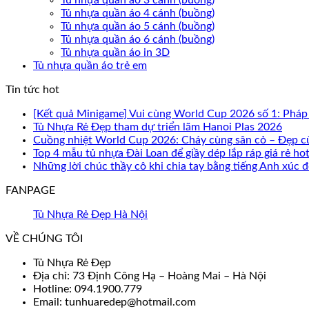
Tủ nhựa quần áo 3 cánh (buồng)
Tủ nhựa quần áo 4 cánh (buồng)
Tủ nhựa quần áo 5 cánh (buồng)
Tủ nhựa quần áo 6 cánh (buồng)
Tủ nhựa quần áo in 3D
Tủ nhựa quần áo trẻ em
Tin tức hot
[Kết quả Minigame] Vui cùng World Cup 2026 số 1: Pháp
Tủ Nhựa Rẻ Đẹp tham dự triển lãm Hanoi Plas 2026
Cuồng nhiệt World Cup 2026: Cháy cùng sân cỏ – Đẹp c
Top 4 mẫu tủ nhựa Đài Loan để giầy dép lắp ráp giá rẻ ho
Những lời chúc thầy cô khi chia tay bằng tiếng Anh xúc
FANPAGE
Tủ Nhựa Rẻ Đẹp Hà Nội
VỀ CHÚNG TÔI
Tủ Nhựa Rẻ Đẹp
Địa chỉ: 73 Định Công Hạ – Hoàng Mai – Hà Nội
Hotline: 094.1900.779
Email: tunhuaredep@hotmail.com