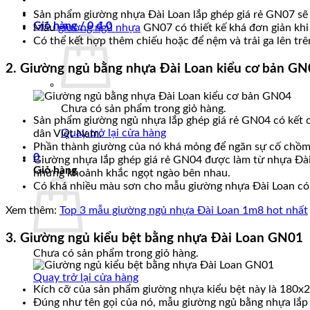
Sản phẩm giường nhựa Đài Loan lắp ghép giá rẻ GN07 sẽ l
Giỏ hàng /
0
₫
0
Mẫu
giường ngủ nhựa
GN07 có thiết kế khá đơn giản khi
Có thể kết hợp thêm chiếu hoặc để nệm và trải ga lên t
2. Giường ngủ bằng nhựa Đài Loan kiểu cơ bản GN
Chưa có sản phẩm trong giỏ hàng.
Sản phẩm giường ngủ nhựa lắp ghép giá rẻ GN04 có kết c
Quay trở lại cửa hàng
dân Việt Nam.
Phần thành giường của nó khá mỏng để ngăn sự cố chồm n
0
Giường nhựa lắp ghép giá rẻ GN04 được làm từ nhựa Đài 
Giỏ hàng
những khoảnh khắc ngọt ngào bên nhau.
Có khá nhiều màu sơn cho mẫu giường nhựa Đài Loan có n
Xem thêm:
Top 3 mẫu giường ngủ nhựa Đài Loan 1m8 hot nhất
3. Giường ngủ kiểu bệt bằng nhựa Đài Loan GN01
Chưa có sản phẩm trong giỏ hàng.
Quay trở lại cửa hàng
Kích cỡ của sản phẩm giường nhựa kiểu bệt này là 180x20
Đúng như tên gọi của nó, mẫu giường ngủ bằng nhựa lắp 