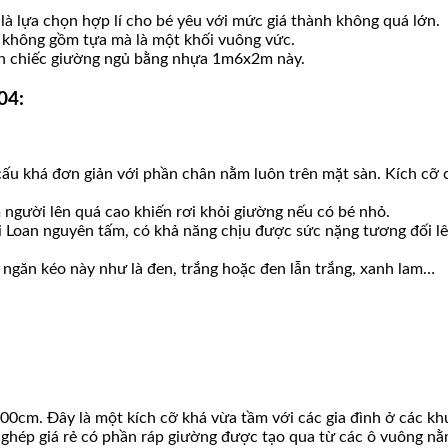
à lựa chọn hợp lí cho bé yêu với mức giá thành không quá lớn.
 không gồm tựa mà là một khối vuông vức.
rên chiếc giường ngủ bằng nhựa 1m6x2m này.
04:
ấu khá đơn giản với phần chân nằm luôn trên mặt sàn. Kích cỡ 
gười lên quá cao khiến rơi khỏi giường nếu có bé nhỏ.
Loan nguyên tấm, có khả năng chịu được sức nặng tương đối lên
găn kéo này như là đen, trắng hoặc đen lẫn trắng, xanh lam…
0cm. Đây là một kích cỡ khá vừa tầm với các gia đình ở các khu 
ghép giá rẻ có phần ráp giường được tạo qua từ các ô vuông nằ