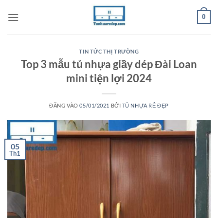
Bỏ
0
qua
nội
dung
TIN TỨC THỊ TRƯỜNG
Top 3 mẫu tủ nhựa giầy dép Đài Loan
mini tiện lợi 2024
ĐĂNG VÀO
05/01/2021
BỞI
TỦ NHỰA RẺ ĐẸP
05
Th1