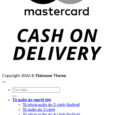
C
D
Copyright 2026 ©
Flatsome Theme
Tìm
kiếm:
Tủ quần áo người lớn
Tủ nhựa quần áo 2 cánh (buồng)
Tủ quần áo 3 cánh
Tủ nhựa quần áo 4 cánh (buồng)