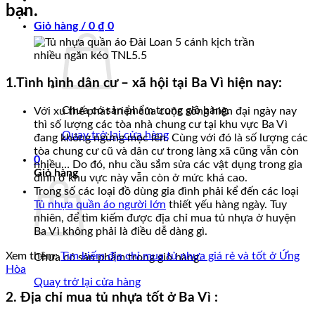
bạn.
Giỏ hàng /
0
₫
0
1.Tình hình dân cư – xã hội tại Ba Vì hiện nay:
Chưa có sản phẩm trong giỏ hàng.
Với xu thế phát triển của cuộc sống hiện đại ngày nay
thì số lượng các tòa nhà chung cư tại khu vực Ba Vì
Quay trở lại cửa hàng
đang không ngừng mọc lên. Cùng với đó là số lượng các
tòa chung cư cũ và dân cư trong làng xã cũng vẫn còn
0
nhiều… Do đó, nhu cầu sắm sửa các vật dụng trong gia
Giỏ hàng
đình ở khu vực này vẫn còn ở mức khá cao.
Trong số các loại đồ dùng gia đình phải kể đến các loại
Tủ nhựa quần áo người lớn
thiết yếu hàng ngày. Tuy
nhiên, để tìm kiếm được địa chỉ mua tủ nhựa ở huyện
Ba Vì không phải là điều dễ dàng gì.
Xem thêm:
Tìm kiếm địa chỉ mua tủ nhựa giá rẻ và tốt ở Ứng
Chưa có sản phẩm trong giỏ hàng.
Hòa
Quay trở lại cửa hàng
2. Địa chỉ mua tủ nhựa tốt ở Ba Vì :