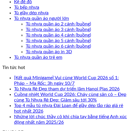
Kệ để đồ
Tủ bếp nhựa
Tủ giầy dép nhựa
Tủ nhựa quần áo người lớn
Tủ nhựa quần áo 2 cánh (buồng)
Tủ nhựa quần áo 3 cánh (buồng)
Tủ nhựa quần áo 4 cánh (buồng)
Tủ nhựa quần áo 5 cánh (buồng)
Tủ nhựa quần áo 6 cánh (buồng)
Tủ nhựa quần áo in 3D
Tủ nhựa quần áo trẻ em
Tin tức hot
[Kết quả Minigame] Vui cùng World Cup 2026 số 1:
Pháp – Ma Rốc: 3h ngày 10/7
Tủ Nhựa Rẻ Đẹp tham dự triển lãm Hanoi Plas 2026
Cuồng nhiệt World Cup 2026: Cháy cùng sân cỏ – Đẹp
cùng Tủ Nhựa Rẻ Đẹp: Giảm sâu tới 30%
Top 4 mẫu tủ nhựa Đài Loan để giầy dép lắp ráp giá rẻ
hot nhất 2026
Những lời chúc thầy cô khi chia tay bằng tiếng Anh xúc
động nhất năm 2025/26