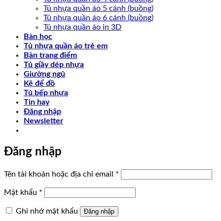
Tủ nhựa quần áo 5 cánh (buồng)
Tủ nhựa quần áo 6 cánh (buồng)
Tủ nhựa quần áo in 3D
Bàn học
Tủ nhựa quần áo trẻ em
Bàn trang điểm
Tủ giầy dép nhựa
Giường ngủ
Kệ để đồ
Tủ bếp nhựa
Tin hay
Đăng nhập
Newsletter
Đăng nhập
Bắt
Tên tài khoản hoặc địa chỉ email
*
buộc
Bắt
Mật khẩu
*
buộc
Ghi nhớ mật khẩu
Đăng nhập