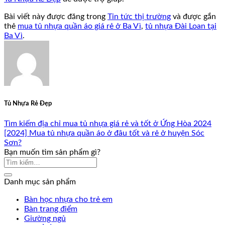
Bài viết này được đăng trong
Tin tức thị trường
và được gắn
thẻ
mua tủ nhựa quần áo giá rẻ ở Ba Vì
,
tủ nhựa Đài Loan tại
Ba Vì
.
Tủ Nhựa Rẻ Đẹp
Tìm kiếm địa chỉ mua tủ nhựa giá rẻ và tốt ở Ứng Hòa 2024
[2024] Mua tủ nhựa quần áo ở đâu tốt và rẻ ở huyện Sóc
Sơn?
Bạn muốn tìm sản phẩm gì?
Danh mục sản phẩm
Bàn học nhựa cho trẻ em
Bàn trang điểm
Giường ngủ