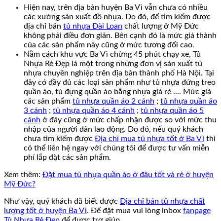
Hiện nay, trên địa bàn huyện Ba Vì vẫn chưa có nhiều
các xưởng sản xuất đồ nhựa. Do đó, để tìm kiếm được
địa chỉ bán
tủ nhựa Đài Loan
chất lượng ở Mỹ Đức
không phải điều đơn giản. Bên cạnh đó là mức giá thành
của các sản phẩm này cũng ở mức tương đối cao.
Nằm cách khu vực Ba Vì chừng 45 phút chạy xe, Tủ
Nhựa Rẻ Đẹp là một trong những đơn vị sản xuất tủ
nhựa chuyên nghiệp trên địa bàn thành phố Hà Nội. Tại
đây có đầy đủ các loại sản phẩm như tủ nhựa đứng treo
quần áo, tủ đựng quần áo bằng nhựa giá rẻ …. Mức giá
các sản phẩm
tủ nhựa quần áo 2 cánh
;
tủ nhựa quần áo
3 cánh
;
tủ nhựa quần áo 4 cánh
;
tủ nhựa quần áo 5
cánh
ở đây cũng ở mức chấp nhận được so với mức thu
nhập của người dân lao động. Do đó, nếu quý khách
chưa tìm kiếm được
Địa chỉ mua tủ nhựa tốt ở Ba Vì
thì
có thể liên hệ ngay với chúng tôi để được tư vấn miễn
phí lắp đặt các sản phẩm.
Xem thêm:
Đặt mua tủ nhựa quần áo ở đâu tốt và rẻ ở huyện
Mỹ Đức?
Như vậy, quý khách đã biết được
Địa chỉ bán tủ nhựa chất
lượng tốt ở huyện Ba Vì
. Để đặt mua vui lòng inbox
fanpage
Tủ Nhựa Rẻ Đẹp
để được trợ giúp.