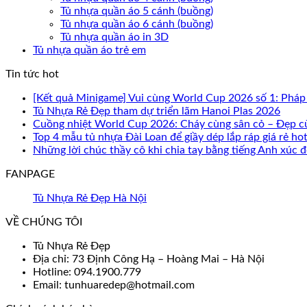
Tủ nhựa quần áo 5 cánh (buồng)
Tủ nhựa quần áo 6 cánh (buồng)
Tủ nhựa quần áo in 3D
Tủ nhựa quần áo trẻ em
Tin tức hot
[Kết quả Minigame] Vui cùng World Cup 2026 số 1: Pháp
Tủ Nhựa Rẻ Đẹp tham dự triển lãm Hanoi Plas 2026
Cuồng nhiệt World Cup 2026: Cháy cùng sân cỏ – Đẹp c
Top 4 mẫu tủ nhựa Đài Loan để giầy dép lắp ráp giá rẻ ho
Những lời chúc thầy cô khi chia tay bằng tiếng Anh xúc
FANPAGE
Tủ Nhựa Rẻ Đẹp Hà Nội
VỀ CHÚNG TÔI
Tủ Nhựa Rẻ Đẹp
Địa chỉ: 73 Định Công Hạ – Hoàng Mai – Hà Nội
Hotline: 094.1900.779
Email: tunhuaredep@hotmail.com