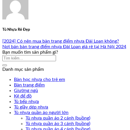
Tủ Nhựa Rẻ Đẹp
[2024] Có nên mua bàn trang điểm nhựa Đài Loan không?
Nơi bán bàn trang điểm nhựa Đài Loan giá rẻ tại Hà Nội 2024
Bạn muốn tìm sản phẩm gì?
Danh mục sản phẩm
Bàn học nhựa cho trẻ em
Bàn trang điểm
Giường ngủ
Kệ để đồ
Tủ bếp nhựa
Tủ giầy dép nhựa
Tủ nhựa quần áo người lớn
Tủ nhựa quần áo 2 cánh (buồng)
Tủ nhựa quần áo 3 cánh (buồng)
Tủ nhựa quần áo 4 cánh (buồng)