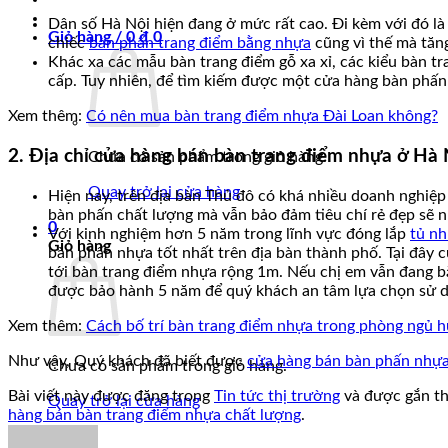
Dân số Hà Nội hiện đang ở mức rất cao. Đi kèm với đó l
Giỏ hàng /
0
₫
0
chiếc
bàn phấn trang điểm bằng nhựa
cũng vì thế mà tăn
Khác xa các mẫu bàn trang điểm gỗ xa xỉ, các kiểu bàn t
cấp. Tuy nhiên, để tìm kiếm được một cửa hàng bàn phấn 
Xem thêm:
Có nên mua bàn trang điểm nhựa Đài Loan không?
2. Địa chỉ cửa hàng bán bàn trang điểm nhựa ở Hà N
Chưa có sản phẩm trong giỏ hàng.
Quay trở lại cửa hàng
Hiện nay, trên địa bàn Thủ đô có khá nhiều doanh nghiệ
bàn phấn chất lượng mà vẫn bảo đảm tiêu chí rẻ đẹp sẽ 
0
Với kinh nghiệm hơn 5 năm trong lĩnh vực đóng lắp
tủ n
Giỏ hàng
bàn phấn nhựa tốt nhất trên địa bàn thành phố. Tại đâ
tới bàn trang điểm nhựa rộng 1m. Nếu chị em vẫn đang bă
được bảo hành 5 năm để quý khách an tâm lựa chọn sử 
Xem thêm:
Cách bố trí bàn trang điểm nhựa trong phòng ngủ hú
Như vậy, Quý khách đã biết được
cửa hàng bán bàn phấn nhựa u
Chưa có sản phẩm trong giỏ hàng.
Bài viết này được đăng trong
Tin tức thị trường
và được gắn t
Quay trở lại cửa hàng
hàng bán bàn trang điểm nhựa chất lượng
.