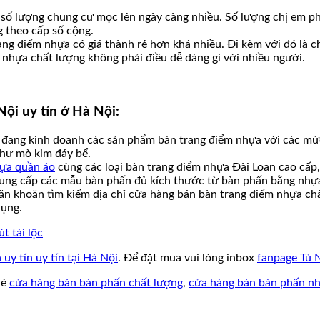
à số lượng chung cư mọc lên ngày càng nhiều. Số lượng chị em p
g theo cấp số cộng.
rang điểm nhựa có giá thành rẻ hơn khá nhiều. Đi kèm với đó l
nhựa chất lượng không phải điều dễ dàng gì với nhiều người.
ội uy tín ở Hà Nội:
p đang kinh doanh các sản phẩm bàn trang điểm nhựa với các mứ
như mò kim đáy bể.
hựa quần áo
cùng các loại bàn trang điểm nhựa Đài Loan cao cấp
y cung cấp các mẫu bàn phấn đủ kích thước từ bàn phấn bằng n
n khoăn tìm kiếm địa chỉ cửa hàng bán bàn trang điểm nhựa chất
dụng.
t tài lộc
y tín uy tín tại Hà Nội
. Để đặt mua vui lòng inbox
fanpage Tủ 
hẻ
cửa hàng bán bàn phấn chất lượng
,
cửa hàng bán bàn phấn nh