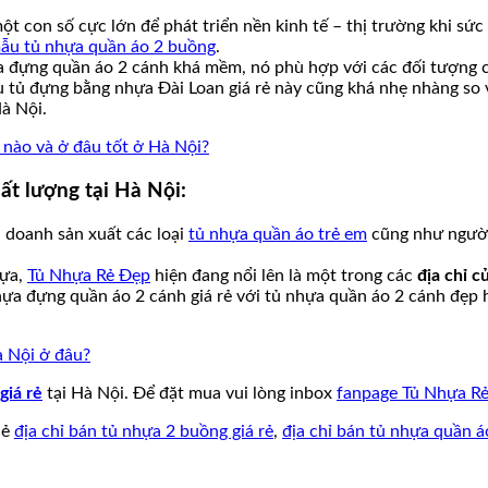
t con số cực lớn để phát triển nền kinh tế – thị trường khi sức t
ẫu tủ nhựa quần áo 2 buồng
.
ựa đựng quần áo 2 cánh khá mềm, nó phù hợp với các đối tượng ch
tủ đựng bằng nhựa Đài Loan giá rẻ này cũng khá nhẹ nhàng so vớ
à Nội.
nào và ở đâu tốt ở Hà Nội?
ất lượng tại Hà Nội:
 doanh sản xuất các loại
tủ nhựa quần áo trẻ em
cũng như người
hựa,
Tủ Nhựa Rẻ Đẹp
hiện đang nổi lên là một trong các
địa chỉ 
hựa đựng quần áo 2 cánh giá rẻ với tủ nhựa quần áo 2 cánh đẹp 
à Nội ở đâu?
giá rẻ
tại Hà Nội. Để đặt mua vui lòng inbox
fanpage Tủ Nhựa R
hẻ
địa chỉ bán tủ nhựa 2 buồng giá rẻ
,
địa chỉ bán tủ nhựa quần á