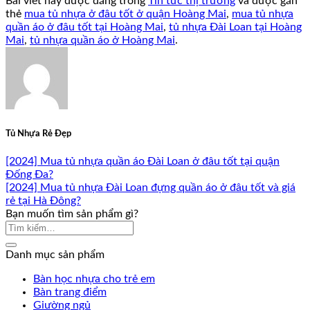
Bài viết này được đăng trong
Tin tức thị trường
và được gắn
thẻ
mua tủ nhựa ở đâu tốt ở quận Hoàng Mai
,
mua tủ nhựa
quần áo ở đâu tốt tại Hoàng Mai
,
tủ nhựa Đài Loan tại Hoàng
Mai
,
tủ nhựa quần áo ở Hoàng Mai
.
Tủ Nhựa Rẻ Đẹp
[2024] Mua tủ nhựa quần áo Đài Loan ở đâu tốt tại quận
Đống Đa?
[2024] Mua tủ nhựa Đài Loan đựng quần áo ở đâu tốt và giá
rẻ tại Hà Đông?
Bạn muốn tìm sản phẩm gì?
Danh mục sản phẩm
Bàn học nhựa cho trẻ em
Bàn trang điểm
Giường ngủ