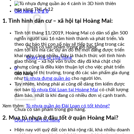
Giỏ hàng /
0
₫
0
1. Tình hình dân cư – xã hội tại Hoàng Mai:
Tính tới tháng 11/2019, Hoàng Mai có dân số gần 500
nghìn người sau 16 năm hình thành và phát triển. Và
theo dự báo thì con số này sẽ tiếp tục tăng trong các
Chưa có sản phẩm trong giỏ hàng.
năm tới khi mà các dự án đô thị mới đang được triển
khai ngày càng nhiều. Đây là thách thức với tình hình
Quay trở lại cửa hàng
giao thông – xã hội vốn trước đây đã khá chật chội
nhưng cũng là điều kiện thuận lợi cho việc phát triển
0
nên kinh tế thị trường, trong đó các sản phẩm gia dụng
Giỏ hàng
như
tủ nhựa đựng quần áo
cho người lớn.
Tuy nhiên, không phải ai cũng dễ dàng tìm kiếm được
nơi bán
tủ nhựa Đài Loan tại Hoàng Mai
có chất lượng
đảm bảo, nhất là khi đang có nhiều đơn vị cạnh tranh.
Xem thêm:
Tủ nhựa quần áo Đài Loan có tốt không?
Chưa có sản phẩm trong giỏ hàng.
2. Mua tủ nhựa ở đâu tốt ở quận Hoàng Mai?
Quay trở lại cửa hàng
Hiện nay với quỹ đất còn khá rộng rãi, khá nhiều doanh