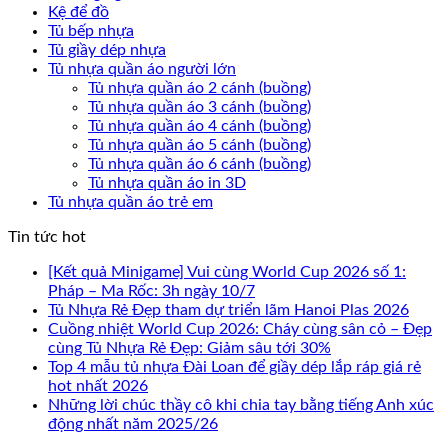
Kệ để đồ
Tủ bếp nhựa
Tủ giầy dép nhựa
Tủ nhựa quần áo người lớn
Tủ nhựa quần áo 2 cánh (buồng)
Tủ nhựa quần áo 3 cánh (buồng)
Tủ nhựa quần áo 4 cánh (buồng)
Tủ nhựa quần áo 5 cánh (buồng)
Tủ nhựa quần áo 6 cánh (buồng)
Tủ nhựa quần áo in 3D
Tủ nhựa quần áo trẻ em
Tin tức hot
[Kết quả Minigame] Vui cùng World Cup 2026 số 1:
Pháp – Ma Rốc: 3h ngày 10/7
Tủ Nhựa Rẻ Đẹp tham dự triển lãm Hanoi Plas 2026
Cuồng nhiệt World Cup 2026: Cháy cùng sân cỏ – Đẹp
cùng Tủ Nhựa Rẻ Đẹp: Giảm sâu tới 30%
Top 4 mẫu tủ nhựa Đài Loan để giầy dép lắp ráp giá rẻ
hot nhất 2026
Những lời chúc thầy cô khi chia tay bằng tiếng Anh xúc
động nhất năm 2025/26