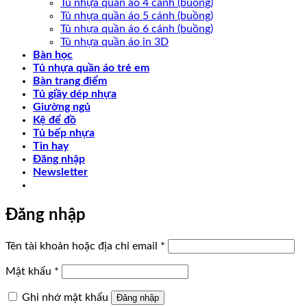
Tủ nhựa quần áo 4 cánh (buồng)
Tủ nhựa quần áo 5 cánh (buồng)
Tủ nhựa quần áo 6 cánh (buồng)
Tủ nhựa quần áo in 3D
Bàn học
Tủ nhựa quần áo trẻ em
Bàn trang điểm
Tủ giầy dép nhựa
Giường ngủ
Kệ để đồ
Tủ bếp nhựa
Tin hay
Đăng nhập
Newsletter
Đăng nhập
Bắt
Tên tài khoản hoặc địa chỉ email
*
buộc
Bắt
Mật khẩu
*
buộc
Ghi nhớ mật khẩu
Đăng nhập