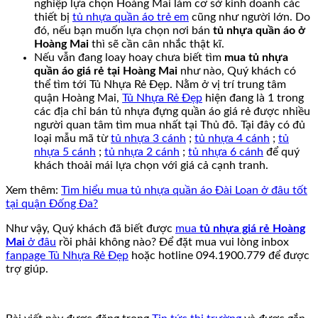
nghiệp lựa chọn Hoàng Mai làm cơ sở kinh doanh các
thiết bị
tủ nhựa quần áo trẻ em
cũng như người lớn. Do
đó, nếu bạn muốn lựa chọn nơi bán
tủ nhựa quần áo ở
Hoàng Mai
thì sẽ cần cân nhắc thật kĩ.
Nếu vẫn đang loay hoay chưa biết tìm
mua tủ nhựa
quần áo giá rẻ tại Hoàng Mai
như nào, Quý khách có
thể tìm tới Tủ Nhựa Rẻ Đẹp. Nằm ở vị trí trung tâm
quận Hoàng Mai,
Tủ Nhựa Rẻ Đẹp
hiện đang là 1 trong
các địa chỉ bán tủ nhựa đựng quần áo giá rẻ được nhiều
người quan tâm tìm mua nhất tại Thủ đô. Tại đây có đủ
loại mẫu mã từ
tủ nhựa 3 cánh
;
tủ nhựa 4 cánh
;
tủ
nhựa 5 cánh
;
tủ nhựa 2 cánh
;
tủ nhựa 6 cánh
để quý
khách thoải mái lựa chọn với giá cả cạnh tranh.
Xem thêm:
Tìm hiểu mua tủ nhựa quần áo Đài Loan ở đâu tốt
tại quận Đống Đa?
Như vậy, Quý khách đã biết được
mua
tủ nhựa giá rẻ Hoàng
Mai
ở đâu
rồi phải không nào? Để đặt mua vui lòng inbox
fanpage Tủ Nhựa Rẻ Đẹp
hoặc hotline 094.1900.779 để được
trợ giúp.