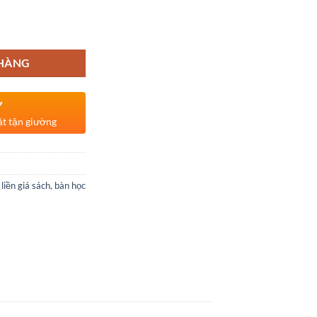
 HÀNG
Y
ặt tận giường
liền giá sách
,
bàn học