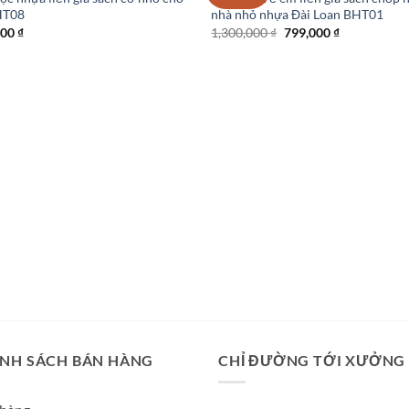
HT08
nhà nhỏ nhựa Đài Loan BHT01
Giá
Giá
000
₫
1,300,000
₫
799,000
₫
gốc
hiện
là:
tại
1,300,000 ₫.
là:
799,000 ₫.
ÍNH SÁCH BÁN HÀNG
CHỈ ĐƯỜNG TỚI XƯỞNG