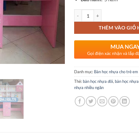
Số lượng
THÊM VÀO GIỎ
MUA NGA
Gọi điện xác nhận và lắp đ
Danh mục:
Bàn học nhựa cho trẻ em
Thẻ:
bàn học nhựa đôi
,
bàn học nhựa 
nhựa nhiều ngăn