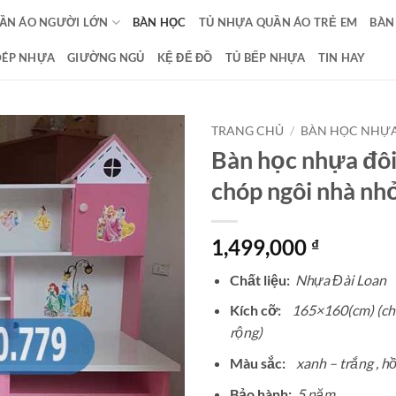
ẦN ÁO NGƯỜI LỚN
BÀN HỌC
TỦ NHỰA QUẦN ÁO TRẺ EM
BÀN
DÉP NHỰA
GIƯỜNG NGỦ
KỆ ĐỂ ĐỒ
TỦ BẾP NHỰA
TIN HAY
TRANG CHỦ
/
BÀN HỌC NHỰA
Bàn học nhựa đôi
chóp ngôi nhà n
1,499,000
₫
Chất liệu:
Nhựa Đài Loan
Kích cỡ:
165×160(cm) (chi
rộng)
Màu sắc:
xanh – trắng , h
Bảo hành:
5 năm