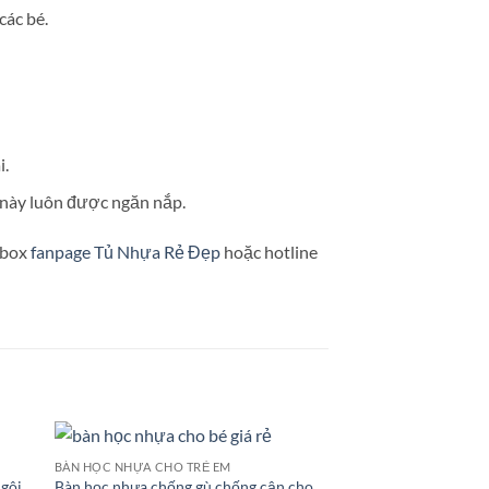
các bé.
i.
này luôn được ngăn nắp.
nbox
fanpage Tủ Nhựa Rẻ Đẹp
hoặc hotline
BÀN HỌC NHỰA CHO TRẺ EM
ngôi
Bàn học nhựa chống gù chống cận cho