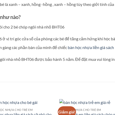
 là xanh – xanh, hồng -hồng , xanh – hồng tùy theo giới tính của 
 như nào?
ở vị trí góc cửa sổ của phòng các bé để tăng cảm hứng khi học bà
n gàng các phần bàn của mình để chiếc
bàn học nhựa liền giá sách
ngôi nhà nhỏ BHT06 được bảo hành 5 năm. Để đặt mua vui lòng i
HỌC NHỰA CHO TRẺ EM
BÀN HỌC NHỰA CHO TRẺ EM
Giảm giá!
ọc nhựa liền giá sách cỡ nhỏ cho
Bàn học trẻ em liền giá sách chóp 