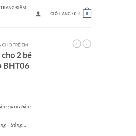
 TRANG ĐIỂM
0
GIỎ HÀNG /
0
₫
 CHO TRẺ EM
 cho 2 bé
hỏ BHT06
ều cao x chiều
ồng – trắng,…