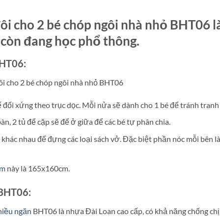
i cho 2 bé chóp ngôi nhà nhỏ BHT06 là
n còn đang học phổ thông.
BHT06:
 đối xứng theo trục dọc. Mỗi nửa sẽ dành cho 1 bé để tránh tranh
n, 2 tủ để cặp sẽ để ở giữa để các bé tự phân chia.
ỏ khác nhau để đựng các loại sách vở. Đặc biệt phần nóc mỗi bên là
em
này là 165x160cm.
 BHT06:
hiều ngăn
BHT06 là nhựa Đài Loan cao cấp, có khả năng chống chị