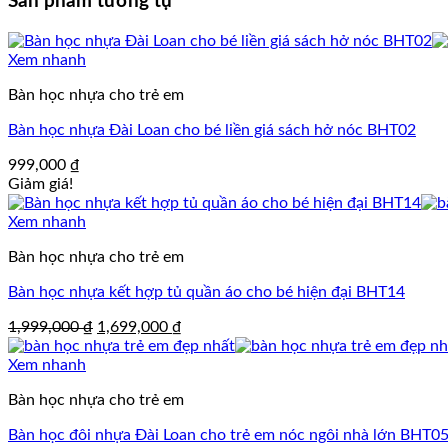
Sản phẩm tương tự
Xem nhanh
Bàn học nhựa cho trẻ em
Bàn học nhựa Đài Loan cho bé liền giá sách hở nóc BHT02
999,000
₫
Giảm giá!
Xem nhanh
Bàn học nhựa cho trẻ em
Bàn học nhựa kết hợp tủ quần áo cho bé hiện đại BHT14
Giá
Giá
1,999,000
₫
1,699,000
₫
gốc
hiện
là:
tại
Xem nhanh
1,999,000 ₫.
là:
Bàn học nhựa cho trẻ em
1,699,000 ₫.
Bàn học đôi nhựa Đài Loan cho trẻ em nóc ngôi nhà lớn BHT0