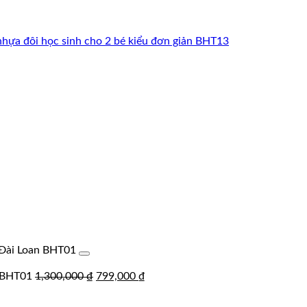
 Đài Loan BHT01
Giá
Giá
n BHT01
1,300,000
₫
799,000
₫
gốc
hiện
là:
tại