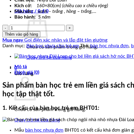
là:
tại
Kích cỡ:
160×80(cm) (chiều cao x chiều rộng)
1,300,000 ₫.
là:
Giỏ hàng /
0
₫
0
Màu sắc:
xanh – trắng , hồng – trắng,…
799,000 ₫.
Bảo hành:
5 năm
Số
lượng
Thêm vào giỏ hàng
Mua ngay
Gọi điện xác nhận và lắp đặt tận giường
Danh mục:
Bàn học nhựa cho trẻ em
Thẻ:
bàn học nhựa đơn
,
b
Chưa có sản phẩm trong giỏ hàng.
Quay trở lại cửa hàng
Mô tả
0
Đánh giá (0)
Giỏ hàng
Sản phẩm bàn học trẻ em liền giá sách 
học tập thật tốt.
1. Kết cấu của bàn học trẻ em BHT01:
Chưa có sản phẩm trong giỏ hàng.
Quay trở lại cửa hàng
Mẫu
bàn học nhựa đơn
BHT01 có kết cấu khá đơn giản gồ