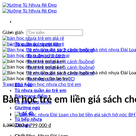
Bỏ
qua
nội
dung
Tìm
Giảm giá!
kiếm:
Tủ quần áo người lớn
Tủ nhựa quần áo 2 cánh (buồng)
Tủ quần áo 3 cánh
Tủ nhựa quần áo 4 cánh (buồng)
Tủ nhựa quần áo 5 cánh (buồng)
Tủ nhựa quần áo 6 cánh (buồng)
Tủ nhựa quần áo in 3D
Trang chủ
/
Bàn học nhựa cho trẻ em
Bàn học
Tủ nhựa quần áo trẻ em
Bàn trang điểm
Bàn học trẻ em liền giá sách 
Tủ giầy dép nhựa
Giường ngủ
Kệ để đồ
Tủ bếp nhựa
Giá
Giá
Tin hay
1,300,000
₫
799,000
₫
gốc
hiện
Chất liệu:
Nhựa Đài Loan