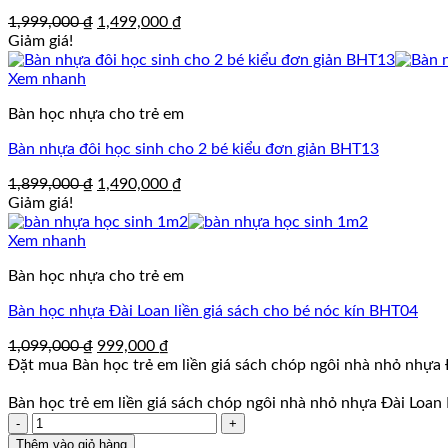
Giá
Giá
1,999,000
₫
1,499,000
₫
gốc
hiện
Giảm giá!
là:
tại
1,999,000 ₫.
là:
Xem nhanh
1,499,000 ₫.
Bàn học nhựa cho trẻ em
Bàn nhựa đôi học sinh cho 2 bé kiểu đơn giản BHT13
Giá
Giá
1,899,000
₫
1,490,000
₫
gốc
hiện
Giảm giá!
là:
tại
1,899,000 ₫.
là:
Xem nhanh
1,490,000 ₫.
Bàn học nhựa cho trẻ em
Bàn học nhựa Đài Loan liền giá sách cho bé nóc kín BHT04
Giá
Giá
1,099,000
₫
999,000
₫
gốc
hiện
Đặt mua Bàn học trẻ em liền giá sách chóp ngôi nhà nhỏ nhựa
là:
tại
1,099,000 ₫.
là:
Bàn học trẻ em liền giá sách chóp ngôi nhà nhỏ nhựa Đài Loa
Số
999,000 ₫.
lượng
Thêm vào giỏ hàng