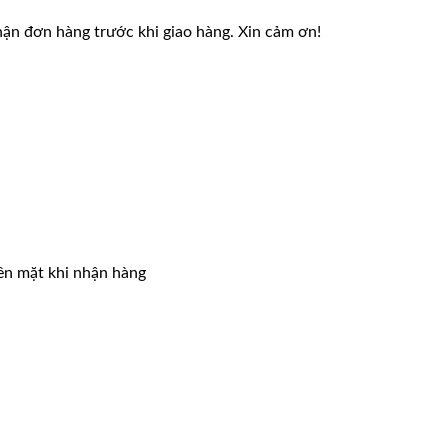
1,300,000 ₫.
là:
799,000 ₫.
nhận đơn hàng trước khi giao hàng. Xin cảm ơn!
iền mặt khi nhận hàng