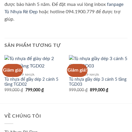
được bảo hành 5 năm. Để đặt mua vui lòng inbox
fanpage
Tủ Nhựa Rẻ Đẹp
hoặc hotline 094.1900.779 để được trợ
giúp.
SẢN PHẨM TƯƠNG TỰ
Giảm giá!
Giảm giá!
TỦ GIẦY DÉP NHỰA
TỦ GIẦY DÉP NHỰA
Tủ nhựa để giầy dép 2 cánh 5
Tủ nhựa giầy dép 3 cánh 5 tầng
tầng TGD02
TGD03
Giá
Giá
Giá
Giá
999,000
₫
799,000
₫
999,000
₫
899,000
₫
gốc
hiện
gốc
hiện
là:
tại
là:
tại
999,000 ₫.
là:
999,000 ₫.
là:
799,000 ₫.
899,000 ₫.
VỀ CHÚNG TÔI