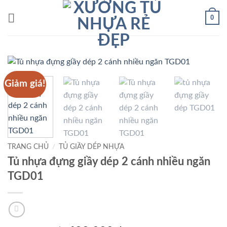
Bỏ
0
qua
nội
dung
Giảm giá!
TRANG CHỦ
/
TỦ GIẦY DÉP NHỰA
Tủ nhựa đựng giầy dép 2 cánh nhiều ngăn
TGD01