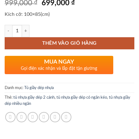
Giá
Giá
999,000
₫
699,000
₫
gốc
hiện
Kích cỡ: 100×85(cm)
là:
tại
999,000 ₫.
là:
Số lượng
699,000 ₫.
THÊM VÀO GIỎ HÀNG
MUA NGAY
Gọi điện xác nhận và lắp đặt tận giường
Danh mục:
Tủ giầy dép nhựa
Thẻ:
tủ nhựa giầy dép 2 cánh
,
tủ nhựa giầy dép có ngăn kéo
,
tủ nhựa giầy
dép nhiều ngăn