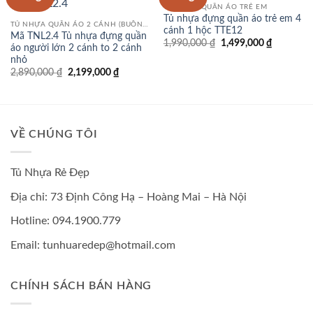
TỦ NHỰA QUẦN ÁO TRẺ EM
Tủ nhựa đựng quần áo trẻ em 4
TỦ NHỰA QUẦN ÁO 2 CÁNH (BUỒNG)
cánh 1 hộc TTE12
Mã TNL2.4 Tủ nhựa đựng quần
Giá
Giá
1,990,000
₫
1,499,000
₫
áo người lớn 2 cánh to 2 cánh
gốc
hiện
nhỏ
là:
tại
1,990,000 ₫.
là:
Giá
Giá
2,890,000
₫
2,199,000
₫
1,499,000
gốc
hiện
là:
tại
2,890,000 ₫.
là:
2,199,000 ₫.
VỀ CHÚNG TÔI
Tủ Nhựa Rẻ Đẹp
Địa chỉ: 73 Định Công Hạ – Hoàng Mai – Hà Nội
Hotline: 094.1900.779
Email: tunhuaredep@hotmail.com
CHÍNH SÁCH BÁN HÀNG