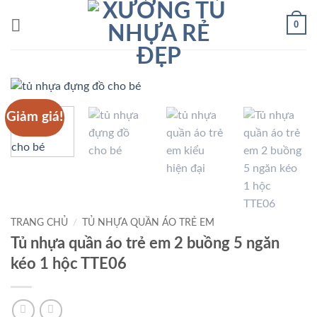
Bỏ
0
qua
nội
dung
Giảm giá!
TRANG CHỦ
/
TỦ NHỰA QUẦN ÁO TRẺ EM
Tủ nhựa quần áo trẻ em 2 buồng 5 ngăn
kéo 1 hộc TTE06