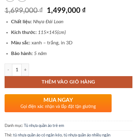
Giá
Giá
1,699,000
₫
1,499,000
₫
gốc
hiện
Chất liệu:
Nhựa Đài Loan
là:
tại
1,699,000 ₫.
là:
Kích thước:
115×145(cm)
1,499,000 ₫.
Màu sắc:
xanh – trắng, in 3D
Bảo hành:
5 năm
Số lượng
THÊM VÀO GIỎ HÀNG
MUA NGAY
Gọi điện xác nhận và lắp đặt tận giường
Danh mục:
Tủ nhựa quần áo trẻ em
Thẻ:
tủ nhựa quần áo có ngăn kéo
,
tủ nhựa quần áo nhiều ngăn