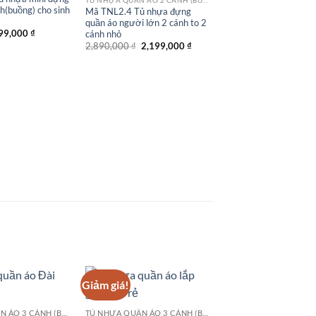
h(buồng) cho sinh
Mã TNL2.4 Tủ nhựa đựng
quần áo người lớn 2 cánh to 2
iá
Giá
99,000
₫
cánh nhỏ
ốc
hiện
Giá
Giá
2,890,000
₫
2,199,000
₫
:
tại
gốc
hiện
99,000 ₫.
là:
là:
tại
899,000 ₫.
2,890,000 ₫.
là:
2,199,000 ₫.
Giảm giá!
TỦ NHỰA QUẦN ÁO 3 CÁNH (BUỒNG)
TỦ NHỰA QUẦN ÁO 3 CÁNH (BUỒNG)