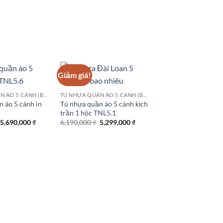
3,390,000 ₫.
là:
là:
tại
2,290,000 ₫.
3,990,000 ₫.
là:
3,490,000 ₫.
Giảm giá!
TỦ NHỰA QUẦN ÁO 5 CÁNH (BUỒNG)
TỦ NHỰA QUẦN ÁO 5 CÁNH (BUỒNG)
 áo 5 cánh in
Tủ nhựa quần áo 5 cánh kịch
trần 1 hộc TNL5.1
Giá
Giá
Giá
Giá
5,690,000
₫
6,190,000
₫
5,299,000
₫
gốc
hiện
gốc
hiện
là:
tại
là:
tại
5,990,000 ₫.
là:
6,190,000 ₫.
là:
5,690,000 ₫.
5,299,000 ₫.