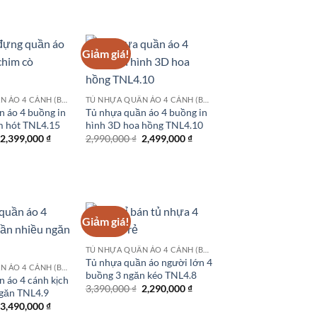
là:
tại
2,299,000 ₫.
2,990,000 ₫.
là:
2,499,000 ₫.
Giảm giá!
TỦ NHỰA QUẦN ÁO 4 CÁNH (BUỒNG)
TỦ NHỰA QUẦN ÁO 4 CÁNH (BUỒNG)
n áo 4 buồng in
Tủ nhựa quần áo 4 buồng in
m hót TNL4.15
hình 3D hoa hồng TNL4.10
Giá
Giá
Giá
Giá
2,399,000
₫
2,990,000
₫
2,499,000
₫
gốc
hiện
gốc
hiện
là:
tại
là:
tại
2,990,000 ₫.
là:
2,990,000 ₫.
là:
2,399,000 ₫.
2,499,000 ₫.
Giảm giá!
TỦ NHỰA QUẦN ÁO 4 CÁNH (BUỒNG)
Tủ nhựa quần áo người lớn 4
TỦ NHỰA QUẦN ÁO 4 CÁNH (BUỒNG)
buồng 3 ngăn kéo TNL4.8
 áo 4 cánh kịch
Giá
Giá
3,390,000
₫
2,290,000
₫
ngăn TNL4.9
gốc
hiện
Giá
Giá
3,490,000
₫
là:
tại
gốc
hiện