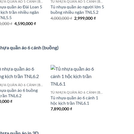
TỦ NHỰA QUẦN ÁO 5 CÁNH (BUỒNG)
TỦ NHỰA QUẦN ÁO 5 CÁNH (BUỒNG)
hựa quần áo Đài Loan 5
Tủ nhựa quần áo người lớn 5
 kịch trần nhiều ngăn
buồng nhiều ngăn TNL5.2
TNL5.5
Giá
Giá
4,000,000
₫
2,999,000
₫
gốc
hiện
Giá
Giá
0,000
₫
4,590,000
₫
là:
tại
gốc
hiện
4,000,000 ₫.
là:
là:
tại
2,999,000 ₫.
5,590,000 ₫.
là:
4,590,000 ₫.
hựa quần áo 6 cánh (buồng)
TỦ NHỰA QUẦN ÁO 6 CÁNH (BUỒNG)
hựa quần áo 6 buồng
TỦ NHỰA QUẦN ÁO 6 CÁNH (BUỒNG)
 trần TNL6.2
Tủ nhựa quần áo 6 cánh 1
0,000
₫
hộc kịch trần TNL6.1
7,890,000
₫
hựa quần áo in 3D