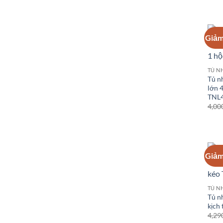
Giảm
Tủ n
lớn 
TNL4
4,00
Giảm
Tủ n
kịch
4,29