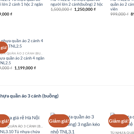
 lớn 2 cánh 1 hộc 2 ngăn
người lớn 2 cánh(buồng) 2 hộc
quần áo 2 cán
Giá
Giá
viên
1,500,000
₫
1,250,000
₫
gốc
hiện
G
9,000
₫
999,000
₫
8
là:
tại
g
1,500,000 ₫.
là:
là
1,250,000 ₫.
9
giá!
TỦ NHỰA QUẦN ÁO 2 CÁNH (BUỒNG)
ựa quần áo 2 cánh 4 ngăn
TNL2.5
Giá
Giá
9,000
₫
1,199,000
₫
gốc
hiện
là:
tại
1,299,000 ₫.
là:
1,199,000 ₫.
hựa quần áo 3 cánh (buồng)
 giá!
Giảm giá!
Giảm giá!
TỦ NHỰA QUẦN ÁO 3 CÁNH (BUỒNG)
NL3.10 Tủ nhựa chứa