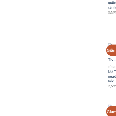
quần
cánh
2,19
Giảm
Mã T
ngườ
hốc
2,69
Giảm