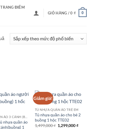
 TRANG ĐIỂM
0
GIỎ HÀNG /
0
₫
Đã
quả
sắp
xếp
theo
mức
độ
phổ
biến
Giảm giá!
TỦ NHỰA QUẦN ÁO TRẺ EM
Tủ nhựa quần áo cho bé 2
TỦ NHỰA QUẦN ÁO 3 CÁNH (BUỒNG)
buồng 1 hộc TTE02
ủ nhựa quần áo
Giá
Giá
1,499,000
₫
1,299,000
₫
cánh(buồng) 1