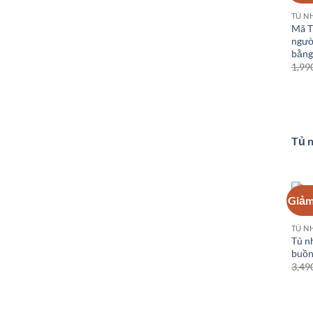
Mã T
ngườ
bằng
1,99
Tủ n
Giảm
Tủ n
buồn
3,49