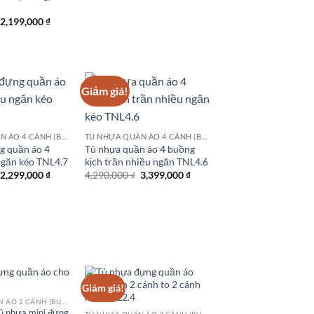
gốc
hiện
là:
tại
1,499,000 ₫.
là:
Giá
Giá
2,199,000
₫
1,299,000 ₫.
gốc
hiện
là:
tại
2,699,000 ₫.
là:
2,199,000 ₫.
Giảm giá!
TỦ NHỰA QUẦN ÁO 4 CÁNH (BUỒNG)
TỦ NHỰA QUẦN ÁO 4 CÁNH (BUỒNG)
g quần áo 4
Tủ nhựa quần áo 4 buồng
ngăn kéo TNL4.7
kịch trần nhiều ngăn TNL4.6
Giá
Giá
Giá
Giá
2,299,000
₫
4,290,000
₫
3,399,000
₫
gốc
hiện
gốc
hiện
là:
tại
là:
tại
2,890,000 ₫.
là:
4,290,000 ₫.
là:
2,299,000 ₫.
3,399,000 ₫.
Giảm giá!
TỦ NHỰA QUẦN ÁO 2 CÁNH (BUỒNG)
 nhựa mini đựng
TỦ NHỰA QUẦN ÁO 2 CÁNH (BUỒNG)