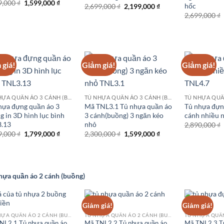
Giá
Giá
9,000
₫
1,599,000
₫
hốc
Giá
Giá
2,699,000
₫
2,199,000
₫
gốc
hiện
gốc
hiện
2,699,000
₫
là:
tại
là:
tại
1,999,000 ₫.
là:
2,699,000 ₫.
là:
1,599,000 ₫.
2,199,000 ₫.
 giá!
Giảm giá!
Giảm giá!
TỦ NHỰA QUẦN ÁO 3 CÁNH (BUỒNG)
TỦ NHỰA QUẦN ÁO 3 CÁNH (BUỒNG)
hựa đựng quần áo 3
Mã TNL3.1 Tủ nhựa quần áo
Tủ nhựa đựn
g in 3D hình lục bình
3 cánh(buồng) 3 ngăn kéo
cánh nhiều 
.13
nhỏ
2,890,000
₫
Giá
Giá
Giá
Giá
9,000
₫
1,799,000
₫
2,300,000
₫
1,599,000
₫
gốc
hiện
gốc
hiện
là:
tại
là:
tại
2,199,000 ₫.
là:
2,300,000 ₫.
là:
1,799,000 ₫.
1,599,000 ₫.
hựa quần áo 2 cánh (buồng)
Giảm giá!
Giảm giá!
TỦ NHỰA QUẦN ÁO 2 CÁNH (BUỒNG)
TỦ NHỰA QUẦN ÁO 2 CÁNH (BUỒNG)
NL2.1 Tủ nhựa quần áo
Mã TNL2.2 Tủ nhựa quần áo
Mã TNL2.3 Tủ