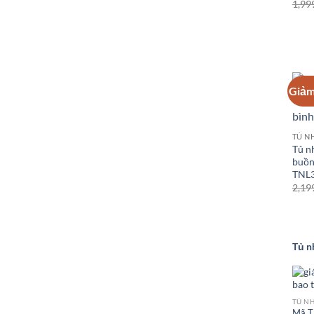
1,99
Giảm
Tủ n
buồn
TNL3
2,19
Tủ n
Mã T