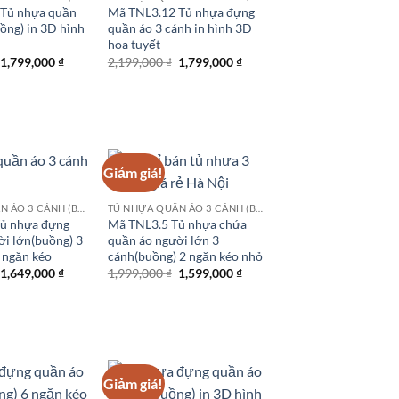
Tủ nhựa quần
Mã TNL3.12 Tủ nhựa đựng
ồng) in 3D hình
quần áo 3 cánh in hình 3D
hoa tuyết
Giá
Giá
Giá
Giá
1,799,000
₫
2,199,000
₫
1,799,000
₫
gốc
hiện
gốc
hiện
là:
tại
là:
tại
2,199,000 ₫.
là:
2,199,000 ₫.
là:
1,799,000 ₫.
1,799,000 ₫.
Giảm giá!
TỦ NHỰA QUẦN ÁO 3 CÁNH (BUỒNG)
TỦ NHỰA QUẦN ÁO 3 CÁNH (BUỒNG)
ủ nhựa đựng
Mã TNL3.5 Tủ nhựa chứa
ời lớn(buồng) 3
quần áo người lớn 3
 ngăn kéo
cánh(buồng) 2 ngăn kéo nhỏ
Giá
Giá
Giá
Giá
1,649,000
₫
1,999,000
₫
1,599,000
₫
gốc
hiện
gốc
hiện
là:
tại
là:
tại
2,200,000 ₫.
là:
1,999,000 ₫.
là:
1,649,000 ₫.
1,599,000 ₫.
Giảm giá!