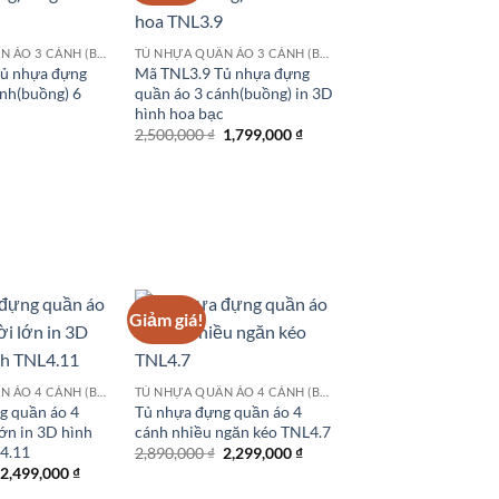
TỦ NHỰA QUẦN ÁO 3 CÁNH (BUỒNG)
TỦ NHỰA QUẦN ÁO 3 CÁNH (BUỒNG)
ủ nhựa đựng
Mã TNL3.9 Tủ nhựa đựng
ánh(buồng) 6
quần áo 3 cánh(buồng) in 3D
hình hoa bạc
Giá
Giá
2,500,000
₫
1,799,000
₫
gốc
hiện
là:
tại
2,500,000 ₫.
là:
1,799,000 ₫.
Giảm giá!
TỦ NHỰA QUẦN ÁO 4 CÁNH (BUỒNG)
TỦ NHỰA QUẦN ÁO 4 CÁNH (BUỒNG)
g quần áo 4
Tủ nhựa đựng quần áo 4
ớn in 3D hình
cánh nhiều ngăn kéo TNL4.7
L4.11
Giá
Giá
2,890,000
₫
2,299,000
₫
gốc
hiện
Giá
Giá
2,499,000
₫
là:
tại
gốc
hiện
2,890,000 ₫.
là: