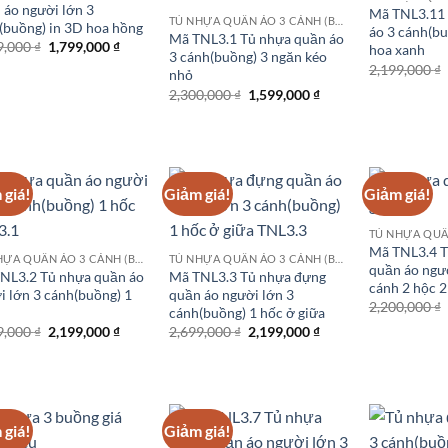
 áo người lớn 3
Mã TNL3.11 
TỦ NHỰA QUẦN ÁO 3 CÁNH (BUỒNG)
(buồng) in 3D hoa hồng
áo 3 cánh(bu
Mã TNL3.1 Tủ nhựa quần áo
Giá
Giá
9,000
₫
1,799,000
₫
hoa xanh
3 cánh(buồng) 3 ngăn kéo
gốc
hiện
2,199,000
₫
là:
tại
nhỏ
2,199,000 ₫.
là:
Giá
Giá
2,300,000
₫
1,599,000
₫
1,799,000 ₫.
gốc
hiện
là:
tại
2,300,000 ₫.
là:
1,599,000 ₫.
 giá!
Giảm giá!
Giảm giá!
Mã TNL3.4 T
TỦ NHỰA QUẦN ÁO 3 CÁNH (BUỒNG)
TỦ NHỰA QUẦN ÁO 3 CÁNH (BUỒNG)
quần áo ngư
NL3.2 Tủ nhựa quần áo
Mã TNL3.3 Tủ nhựa đựng
cánh 2 hộc 2
i lớn 3 cánh(buồng) 1
quần áo người lớn 3
2,200,000
₫
cánh(buồng) 1 hốc ở giữa
Giá
Giá
Giá
Giá
9,000
₫
2,199,000
₫
2,699,000
₫
2,199,000
₫
gốc
hiện
gốc
hiện
là:
tại
là:
tại
2,699,000 ₫.
là:
2,699,000 ₫.
là:
2,199,000 ₫.
2,199,000 ₫.
 giá!
Giảm giá!