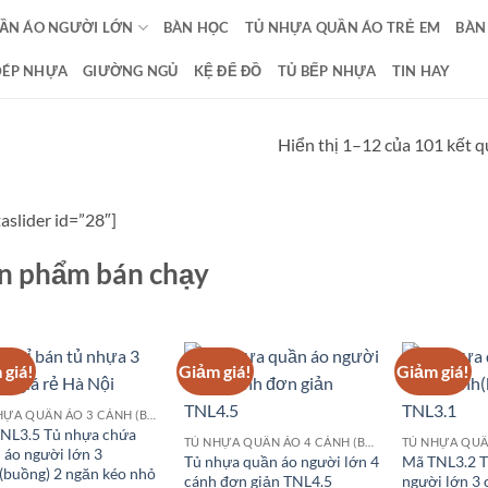
ẦN ÁO NGƯỜI LỚN
BÀN HỌC
TỦ NHỰA QUẦN ÁO TRẺ EM
BÀN
DÉP NHỰA
GIƯỜNG NGỦ
KỆ ĐỂ ĐỒ
TỦ BẾP NHỰA
TIN HAY
Hiển thị 1–12 của 101 kết 
aslider id=”28″]
n phẩm bán chạy
 giá!
Giảm giá!
Giảm giá!
TỦ NHỰA QUẦN ÁO 3 CÁNH (BUỒNG)
NL3.5 Tủ nhựa chứa
TỦ NHỰA QUẦN ÁO 4 CÁNH (BUỒNG)
 áo người lớn 3
Tủ nhựa quần áo người lớn 4
Mã TNL3.2 T
(buồng) 2 ngăn kéo nhỏ
cánh đơn giản TNL4.5
người lớn 3 