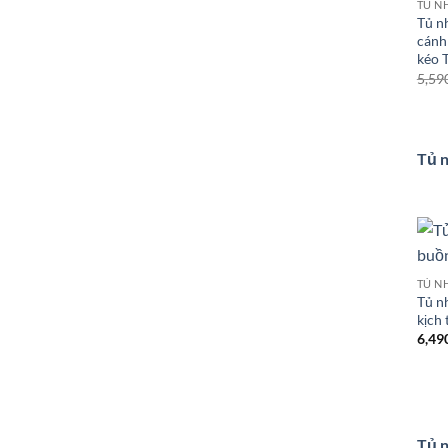
Tủ n
cánh
kéo 
5,59
Tủ n
Tủ n
kịch
6,49
Tủ n