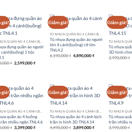
là:
tại
2,990,000 ₫.
là:
2,499,000 ₫.
 giá!
Giảm giá!
Giảm giá!
TỦ NHỰA QUẦN ÁO 4 CÁNH (BUỒNG)
Tủ nhựa đựng quần áo người
TỦ NHỰA QUẦN ÁO 4 CÁNH (BUỒNG)
lớn 4 cánh(buồng) cỡ lớn
hựa đựng quần áo người
Tủ nhựa quầ
TNL4.2
4 cánh(buồng) 1 hộc
3D hình chi
Giá
Giá
6,190,000
₫
4,890,000
₫
.1
2,990,000
₫
gốc
hiện
Giá
Giá
0,000
₫
2,599,000
₫
là:
tại
gốc
hiện
6,190,000 ₫.
là:
là:
tại
4,890,000 ₫.
4,000,000 ₫.
là:
2,599,000 ₫.
 giá!
Giảm giá!
Giảm giá!
TỦ NHỰA QUẦN ÁO 4 CÁNH (BUỒNG)
TỦ NHỰA QUẦN ÁO 4 CÁNH (BUỒNG)
hựa quần áo 4 buồng
Tủ nhựa quần áo 4 cánh kịch
Tủ nhựa quần
 trần nhiều ngăn TNL4.6
trần in hình 3D TNL4.14
trần nhiều 
Giá
Giá
Giá
Giá
0,000
₫
3,399,000
₫
4,490,000
₫
3,899,000
₫
3,990,000
₫
gốc
hiện
gốc
hiện