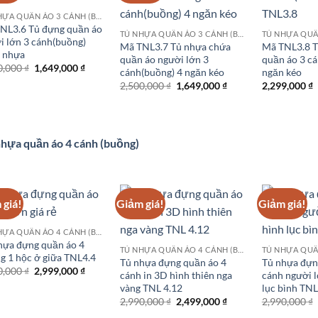
TỦ NHỰA QUẦN ÁO 3 CÁNH (BUỒNG)
NL3.6 Tủ đựng quần áo
TỦ NHỰA QUẦN ÁO 3 CÁNH (BUỒNG)
i lớn 3 cánh(buồng)
Mã TNL3.7 Tủ nhựa chứa
Mã TNL3.8 T
 nhựa
quần áo người lớn 3
quần áo 3 c
Giá
Giá
0,000
₫
1,649,000
₫
cánh(buồng) 4 ngăn kéo
ngăn kéo
gốc
hiện
Giá
Giá
2,500,000
₫
1,649,000
₫
2,299,000
₫
là:
tại
gốc
hiện
1,990,000 ₫.
là:
là:
tại
1,649,000 ₫.
2,500,000 ₫.
là:
1,649,000 ₫.
hựa quần áo 4 cánh (buồng)
 giá!
Giảm giá!
Giảm giá!
TỦ NHỰA QUẦN ÁO 4 CÁNH (BUỒNG)
hựa đựng quần áo 4
TỦ NHỰA QUẦN ÁO 4 CÁNH (BUỒNG)
g 1 hộc ở giữa TNL4.4
Tủ nhựa đựng quần áo 4
Tủ nhựa đựn
Giá
Giá
0,000
₫
2,999,000
₫
cánh in 3D hình thiên nga
cánh người l
gốc
hiện
vàng TNL 4.12
lục bình TN
là:
tại
3,490,000 ₫.
là:
Giá
Giá
2,990,000
₫
2,499,000
₫
2,990,000
₫
2,999,000 ₫.
gốc
hiện