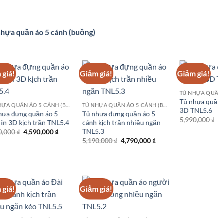
là:
tại
là:
tại
4,290,000 ₫.
là:
4,490,000 ₫.
là:
3,399,000 ₫.
3,899,000 ₫.
hựa quần áo 5 cánh (buồng)
 giá!
Giảm giá!
Giảm giá!
Tủ nhựa quần
TỦ NHỰA QUẦN ÁO 5 CÁNH (BUỒNG)
TỦ NHỰA QUẦN ÁO 5 CÁNH (BUỒNG)
3D TNL5.6
hựa đựng quần áo 5
Tủ nhựa đựng quần áo 5
5,990,000
₫
 in 3D kịch trần TNL5.4
cánh kịch trần nhiều ngăn
TNL5.3
Giá
Giá
0,000
₫
4,590,000
₫
gốc
hiện
Giá
Giá
5,190,000
₫
4,790,000
₫
là:
tại
gốc
hiện
5,490,000 ₫.
là:
là:
tại
4,590,000 ₫.
5,190,000 ₫.
là:
4,790,000 ₫.
 giá!
Giảm giá!