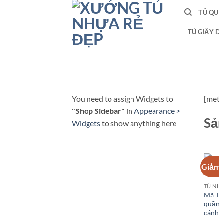
Bỏ
TỦ QU
qua
nội
TỦ GIẦY 
dung
You need to assign Widgets to
[met
"Shop Sidebar"
in
Appearance >
Sả
Widgets
to show anything here
Giảm
Mã T
quần
cánh