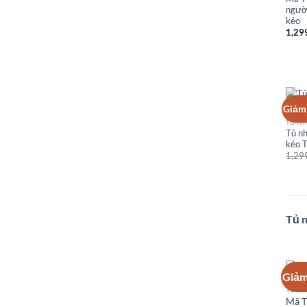
người
kéo
1,29
Giảm 
Tủ nh
kéo 
1,29
Tủ n
Giảm
Mã T